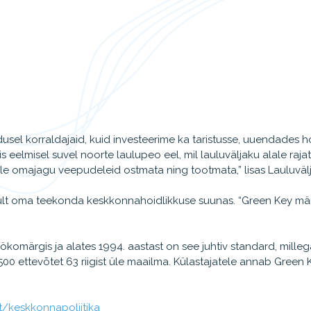
dusel korraldajaid, kuid investeerime ka taristusse, uuendades h
 eelmisel suvel noorte laulupeo eel, mil lauluväljaku alale rajat
ele omajagu veepudeleid ostmata ning tootmata,” lisas Lauluvälj
ult oma teekonda keskkonnahoidlikkuse suunas. “Green Key märgi
komärgis ja alates 1994. aastast on see juhtiv standard, milleg
4500 ettevõtet 63 riigist üle maailma. Külastajatele annab Gree
t/keskkonnapoliitika