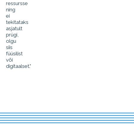
ressursse
ning
ei
tekitataks
asjatult
prügi,
olgu
siis
füüsilist
või
digitaalset.”