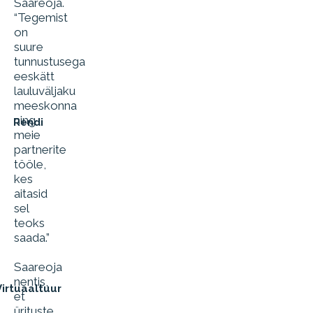
Saareoja.
“Tegemist
on
suure
tunnustusega
eeskätt
lauluväljaku
meeskonna
ning
Rendi
meie
partnerite
tööle,
kes
aitasid
sel
teoks
saada.”
Saareoja
nentis,
Virtuaaltuur
et
ürituste