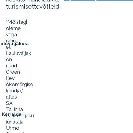
turismisettevõtteid.
“Mõistagi
oleme
väga
rahul,
uluväljakust
et
Lauluväljak
on
nüüd
Green
Key
ökomärgise
kandja,”
ütles
SA
Tallinna
Korralda
Lauluväljaku
juhataja
Urmo