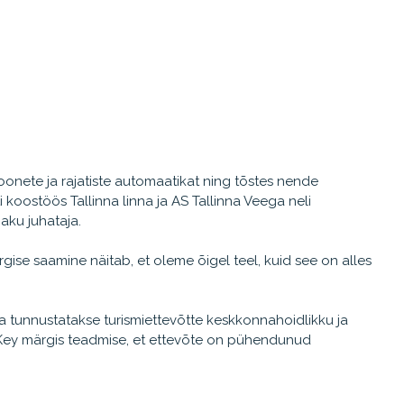
oonete ja rajatiste automaatikat ning tõstes nende
i koostöös Tallinna linna ja AS Tallinna Veega neli
aku juhataja.
se saamine näitab, et oleme õigel teel, kuid see on alles
a tunnustatakse turismiettevõtte keskkonnahoidlikku ja
n Key märgis teadmise, et ettevõte on pühendunud