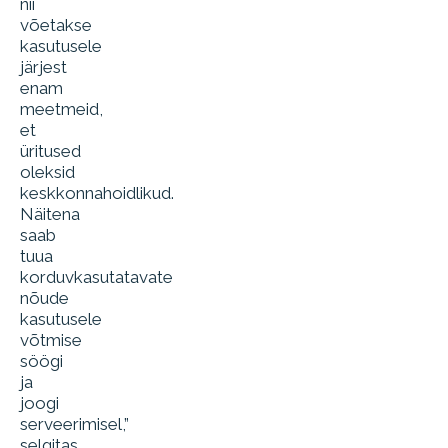
nii
võetakse
kasutusele
järjest
enam
meetmeid,
et
üritused
oleksid
keskkonnahoidlikud.
Näitena
saab
tuua
korduvkasutatavate
nõude
kasutusele
võtmise
söögi
ja
joogi
serveerimisel,”
selgitas