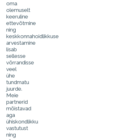
oma
olemuselt
keeruline
ettevõtmine
ning
keskkonnahoidlikkuse
arvestamine
lisab
sellesse
võrrandisse
veel
ühe
tundmatu
juurde.
Meie
partnerid
mõistavad
aga
ühiskondlikku
vastutust
ning