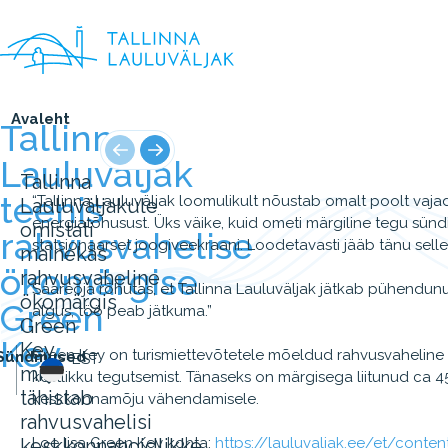
Avaleht
Tallinna
Lauluväljak
Tallinna
teenis
“Tallinna Lauluväljak loomulikult nõustab omalt poolt vaja
Lauluväljakule
energiatõhusust. Üks väike, kuid ometi märgiline tegu sündis
omistati
rahvusvahelise
statsionaarset joogiveekraani. Loodetavasti jääb tänu sell
mainekas
ökomärgise
rahvusvaheline
Saareoja rõhutas, et Tallinna Lauluväljak jätkab pühendun
ökomärgis
Green
algus, töö peab jätkuma.”
Green
Key
Key,
Green Key on turismiettevõtetele mõeldud rahvusvaheline ö
Sündmused
EST
mis
kestlikku tegutsemist. Tänaseks on märgisega liitunud ca 
tähistab
keskkonnamõju vähendamisele.
rahvusvahelisi
keskkonnahoidlikke
Loe lisa Green Key kohta:
https://lauluvaljak.ee/et/conten