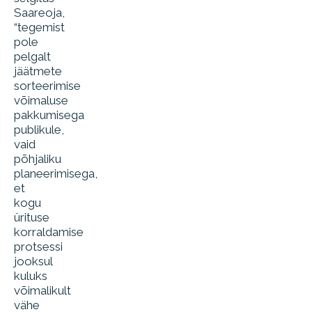
Saareoja,
“tegemist
pole
pelgalt
jäätmete
sorteerimise
võimaluse
pakkumisega
publikule,
vaid
põhjaliku
planeerimisega,
et
kogu
ürituse
korraldamise
protsessi
jooksul
kuluks
võimalikult
vähe