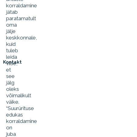
korraldamine
jätab
paratamatult
oma
jälje
keskkonnale,
kuid
tuleb
leida
Kontakt
viise,
et
see
jälg
oleks
võimalikult
väike.
“Suurürituse
edukas
korraldamine
on
juba