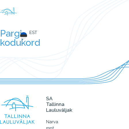
Pargi
EST
kodukord
SA
Tallinna
Lauluväljak
Narva
mnt