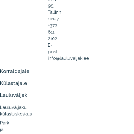
95,
Tallinn
10127
+372
611
2102
E-
post:
info@lauluvaljak.ee
Korraldajale
Külastajale
Lauluväljak
Lauluväljaku
külastuskeskus
Park
ja