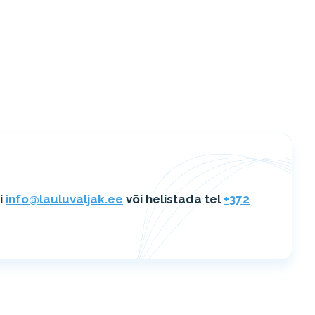
i
info@lauluvaljak.ee
või helistada tel
+372