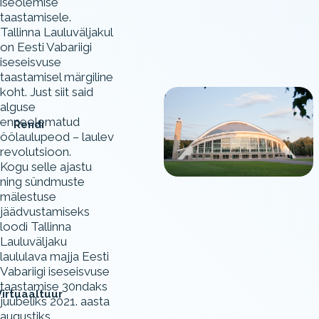
iseolemise
taastamisele.
Tallinna Lauluväljakul
on Eesti Vabariigi
iseseisvuse
taastamisel märgiline
koht. Just siit said
alguse
enneolematud
Rendi
öölaulupeod – laulev
revolutsioon.
Kogu selle ajastu
ning sündmuste
mälestuse
jäädvustamiseks
loodi Tallinna
Lauluväljaku
laululava majja Eesti
Vabariigi iseseisvuse
taastamise 30ndaks
Virtuaaltuur
juubeliks 2021. aasta
augustiks