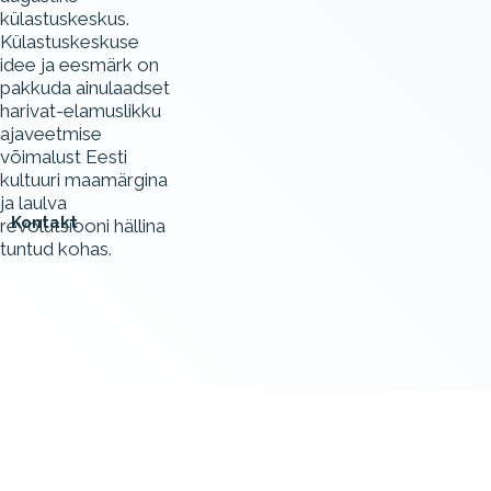
külastuskeskus.
Külastuskeskuse
idee ja eesmärk on
pakkuda ainulaadset
harivat-elamuslikku
ajaveetmise
võimalust Eesti
kultuuri maamärgina
ja laulva
Kontakt
revolutsiooni hällina
tuntud kohas.