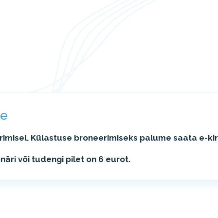
ne
imisel. Külastuse broneerimiseks palume saata e-kir
onäri või tudengi pilet on 6 eurot.