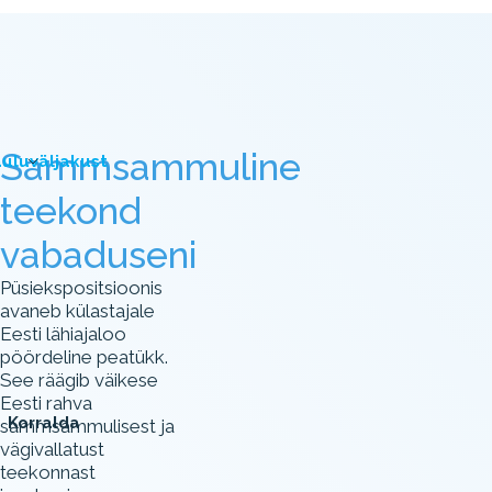
Sammsammuline
uluväljakust
teekond
vabaduseni
Püsiekspositsioonis
avaneb külastajale
Eesti lähiajaloo
pöördeline peatükk.
See räägib väikese
Eesti rahva
Korralda
sammsammulisest ja
vägivallatust
teekonnast