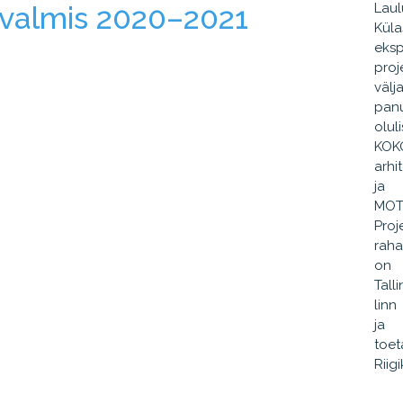
 valmis 2020–2021
Laul
Küla
eksp
proj
välj
panu
oluli
KOK
arhi
ja
MOT
Proj
raha
on
Tall
linn
ja
toet
Riig