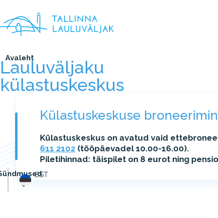
Avaleht
Lauluväljaku
külastuskeskus
Külastuskeskuse broneerimi
Külastuskeskus on avatud vaid ettebroneer
611 2102
(tööpäevadel 10.00-16.00).
Piletihinnad: täispilet on 8 eurot ning pensi
Sündmused
EST