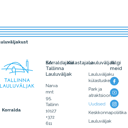
uluväljakust
SA
Korraldajale
Külastajale
Lauluväljak
Jälgi
Tallinna
meid
Lauluväljak
Lauluväljaku
külastuskeskus
Narva
Park ja
mnt
atraktsioonid
95,
Uudised
Tallinn
Korralda
10127
Keskkonnapoliitika
+372
Lauluväljak
611