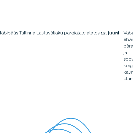
läbipääs Tallinna Lauluväljaku pargialale alates
12. juuni
Vab
eba
pära
ja
soo
kõig
kau
elam