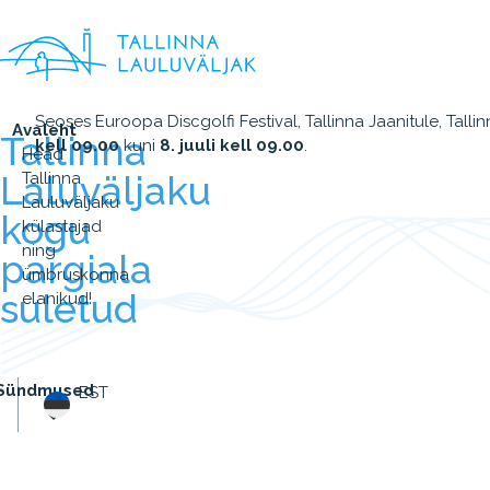
Seoses Euroopa Discgolfi Festival, Tallinna Jaanitule, Tal
Avaleht
Tallinna
kell 09.00
kuni
8. juuli kell 09.00
.
Head
Laluväljaku
Tallinna
Lauluväljaku
kogu
külastajad
ning
pargiala
ümbruskonna
suletud
elanikud!
Sündmused
EST