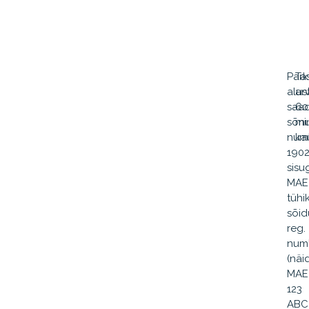
Park
Ta
alus
ar
saa
60
sõn
mi
numb
ka
190
sisu
MAE
tühi
sõid
reg.
num
(näi
MAE
123
ABC