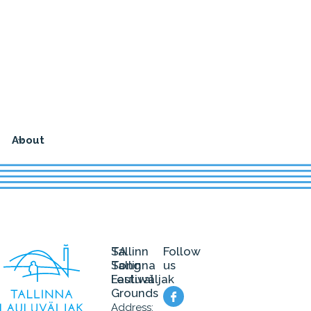
About
SA
Tallinn
Follow
Tallinna
Song
us
Lauluväljak
Festival
Grounds
Address: