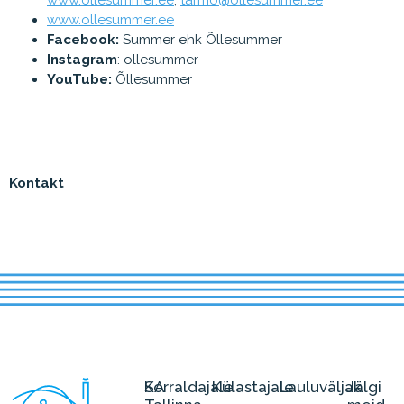
www.ollesummer.ee
,
tarmo@ollesummer.ee
www.ollesummer.ee
Facebook:
Summer ehk Õllesummer
Instagram
: ollesummer
YouTube:
Õllesummer
Kontakt
SA
Korraldajale
Külastajale
Lauluväljak
Jälgi