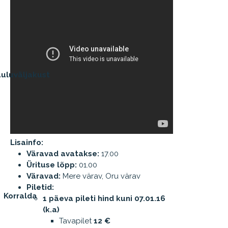
uluväljakust
Lisainfo:
Väravad avatakse:
17.00
Ürituse lõpp:
01.00
Väravad:
Mere värav, Oru värav
Piletid:
Korralda
1 päeva pileti hind kuni 07.01.16
(k.a)
Tavapilet
12 €