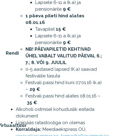
Lapsele 6-11 a (k.a) ja
pensionärile
9 €
1 päeva pileti hind alates
08.01.16
Tavapilet
15 €
Lapsele 6-11 a (k.a) ja
pensionärile
9 €
NB! PÄEVAPILETID KEHTIVAD
Rendi
ÜHEL VABALT VALITUD PÄEVAL 6.;
7.; 8. VÕI 9. JUULIL
0-5 aastased lapsed (K.a) saavad
festivalile tasuta
Festvali passi hind kuni 07.01.16 (k.a)
–
29 €
Festvali passi hind alates 08.01.16 –
35 €
Alkoholi ostmisel kohustuslik esitada
dokument
Ligipääs ratastooliga on olemas
Virtuaaltuur
Korraldaja:
Meediaekspress OÜ,