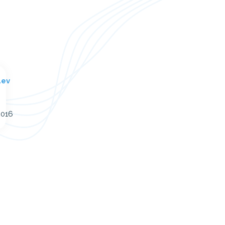
äev
2016