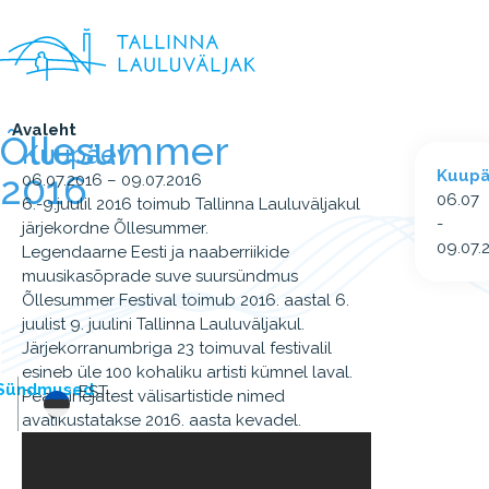
Avaleht
Õllesummer
Kuupäev
Kuup
2016
06.07.2016 – 09.07.2016
06.07
6.-9.juulil 2016 toimub Tallinna Lauluväljakul
-
järjekordne Õllesummer.
09.07.
Legendaarne Eesti ja naaberriikide
muusikasõprade suve suursündmus
Õllesummer Festival toimub 2016. aastal 6.
juulist 9. juulini Tallinna Lauluväljakul.
Järjekorranumbriga 23 toimuval festivalil
esineb üle 100 kohaliku artisti kümnel laval.
Sündmused
EST
Peaesinejatest välisartistide nimed
avalikustatakse 2016. aasta kevadel.