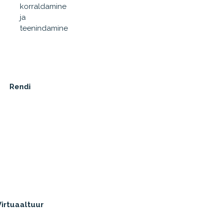
korraldamine
ja
teenindamine
Rendi
Virtuaaltuur