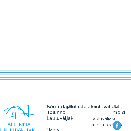
SA
Korraldajale
Külastajale
Lauluväljak
Jälgi
Tallinna
meid
Lauluväljak
Lauluväljaku
külastuskeskus
Narva