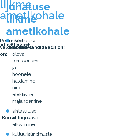
liikme
juhatuse
ametikohale
liikme
ametikohale
Peamised
sihtasutuse
uluväljakust
valdkonnad
Sobival kandidaadil on:
halduses
on:
oleva
territooriumi
ja
hoonete
haldamine
ning
efektiivne
majandamine
sihtasutuse
Korralda
arengukava
elluviimine
kultuurisündmuste