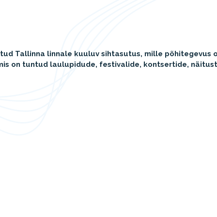
ud Tallinna linnale kuuluv sihtasutus, mille põhitegevus on
is on tuntud laulupidude, festivalide, kontsertide, näitus