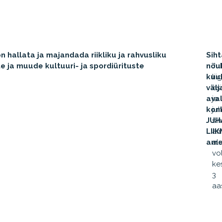
 hallata ja majandada riikliku ja rahvusliku
Sih
te ja muude kultuuri- ja spordiürituste
nõu
Ju
kuu
lii
välj
es
aval
ja
kon
ju
JUH
si
LII
am
ame
alu
vo
ke
3
aa