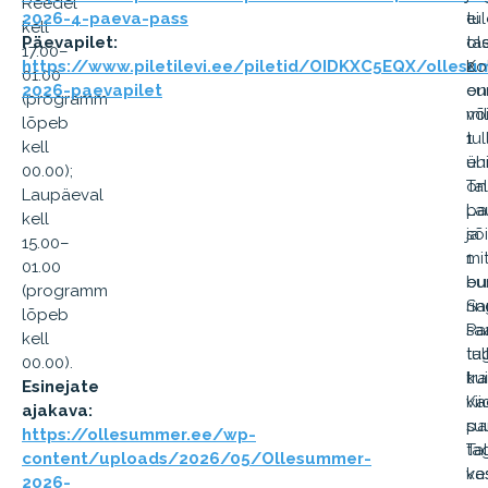
Reedel
2026-4-paeva-pass
ei
tu
kell
Päevapilet:
ole
ta
17.00–
https://www.piletilevi.ee/piletid/OIDKXC5EQX/olles
Ko
2
01.00
2026-paevapilet
on
eu
(programm
võ
mil
lõpeb
tul
1
kell
üh
eu
00.00);
Ta
on
Laupäeval
La
pa
kell
sõ
ja
15.00–
mi
1
01.00
bus
eu
(programm
Sa
rin
lõpeb
sa
Pa
kell
tul
ta
00.00).
tr
kui
Esinejate
Ka
vii
ajakava:
su
pa
https://ollesummer.ee/wp-
Ta
ta
content/uploads/2026/05/Ollesummer-
ke
va
2026-