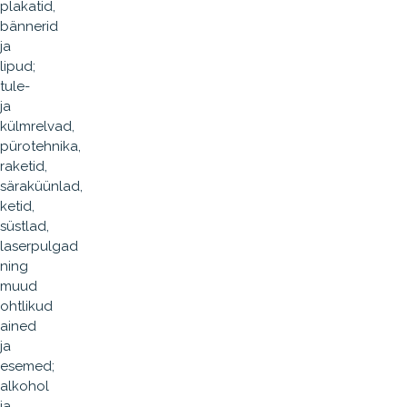
plakatid,
bännerid
ja
lipud;
tule-
ja
külmrelvad,
pürotehnika,
raketid,
säraküünlad,
ketid,
süstlad,
laserpulgad
ning
muud
ohtlikud
ained
ja
esemed;
alkohol
ja