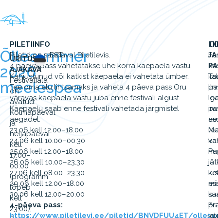
PILETIINFO
LI
TO
Õllesummer
Piletid on saadaval Piletilevis.
EST
JA
Fes
ÜRITUSE
4 päeva pass vahetatakse ühe korra käepaela vastu.
PA
ka
2026
AJAKAVA
Kahjustunud või katkist käepaela ei vahetata ümber.
Ta
ko
Festivaliala
meelespea
Tee oma elu lihtsamaks ja vaheta 4 päeva pass Oru
li
pa
on
väravas käepaela vastu juba enne festivali algust.
lo
Ig
avatud:
Käepaelu saab enne festivali vahetada järgmistel
in
pa
Kolmapäeval
aegadel:
as
ee
ja
23.06 kell 12.00–18.00
Me
(v.
neljapäeval
24.06 kell 10.00–00.30
vä
ka
kell
25.06 kell 12.00–18.00
Pa
nu
17.00–
26.06 kell 10.00–23.30
jä
ja
00.00
27.06 kell 08.00–23.30
ko
lus
(programm
29.06 kell 12.00–18.00
es
mi
lõpeb
30.06 kell 12.00–20.00
sa
ku
kell
4-päeva pass:
Era
pr
23.00);
https://www.piletilevi.ee/piletid/BNVDFUU4ET/olles
ja
ko