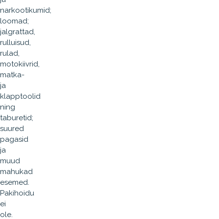
narkootikumid;
loomad;
jalgrattad,
rulluisud,
rulad,
motokiivrid,
matka-
ja
klapptoolid
ning
taburetid;
suured
pagasid
ja
muud
mahukad
esemed.
Pakihoidu
ei
ole.