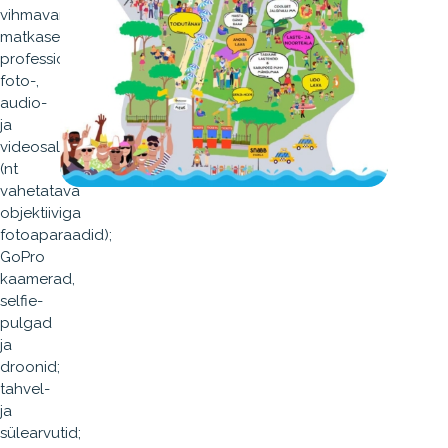
vihmavarjud;
matkaseljakotid;
professionaalne
foto-,
audio-
ja
videosalvestustehnika
(nt
vahetatava
objektiiviga
fotoaparaadid);
GoPro
kaamerad,
selfie-
pulgad
ja
droonid;
tahvel-
ja
sülearvutid;