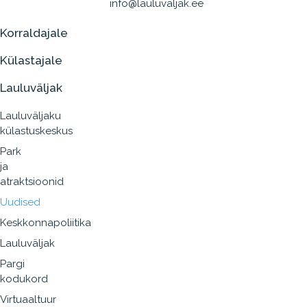
info@lauluvaljak.ee
Korraldajale
Külastajale
Lauluväljak
Lauluväljaku
külastuskeskus
Park
ja
atraktsioonid
Uudised
Keskkonnapoliitika
Lauluväljak
Pargi
kodukord
Virtuaaltuur