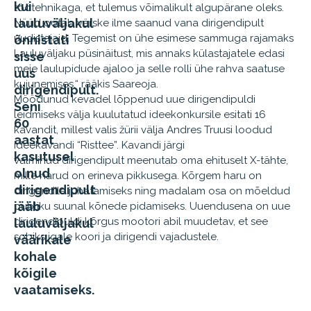
kui
töötehnikaga, et tulemus võimalikult algupärane oleks.
lauluväljakul
Nüüd ootab värske ilme saanud vana dirigendipult
uudistajaid. Tegemist on ühe esimese sammuga rajamaks
õnnistati
Lauluväljaku püsinäitust, mis annaks külastajatele edasi
sisse
meie laulupidude ajaloo ja selle rolli ühe rahva saatuse
uus
kujunemises,“ rääkis Saareoja.
dirigendipult.
Möödunud kevadel lõppenud uue dirigendipuldi
Seni
leidmiseks välja kuulutatud ideekonkursile esitati 16
60
kavandit, millest valis žürii välja Andres Truusi loodud
aastat
ideekavandi “Risttee”. Kavandi järgi
kasutusel
valminud dirigendipult meenutab oma ehituselt X-tähte,
olnud
mille harud on erineva pikkusega. Kõrgem haru on
dirigendipult
dirigendile juhatamiseks ning madalam osa on mõeldud
jääb
publiku suunal kõnede pidamiseks. Uuendusena on uue
dirigendipuldi kõrgus mootori abil muudetav, et see
lauluväljakul
sobiks igale koori ja dirigendi vajadustele.
väärikale
kohale
kõigile
vaatamiseks.