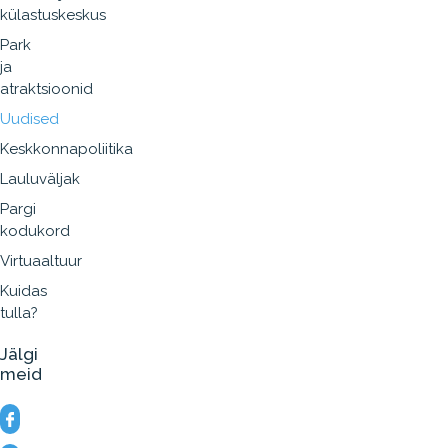
külastuskeskus
Park
ja
atraktsioonid
Uudised
Keskkonnapoliitika
Lauluväljak
Pargi
kodukord
Virtuaaltuur
Kuidas
tulla?
Jälgi
meid