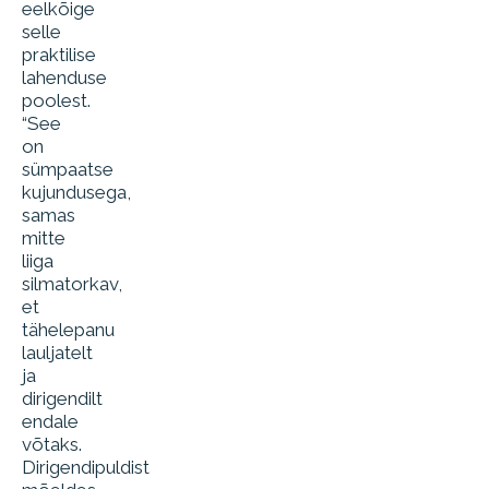
eelkõige
selle
praktilise
lahenduse
poolest.
“See
on
sümpaatse
kujundusega,
samas
mitte
liiga
silmatorkav,
et
tähelepanu
lauljatelt
ja
dirigendilt
endale
võtaks.
Dirigendipuldist