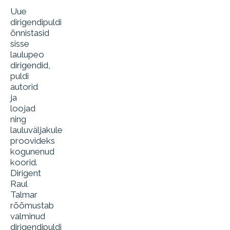
Uue
dirigendipuldi
õnnistasid
sisse
laulupeo
dirigendid,
puldi
autorid
ja
loojad
ning
lauluväljakule
proovideks
kogunenud
koorid.
Dirigent
Raul
Talmar
rõõmustab
valminud
dirigendipuldi