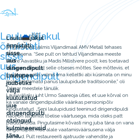
Lauluväljakul
EST
Lauluväljakul
õnnistati
õnnistati
Dirigendipult valmis Viljandimaal AMV Metall tehases
sisse
sisse
kingitusena. “See pult on tehtud Viljandimaa meeste
uus
Andre Aavastiku ja Madis Millistvere poolt, kes toetavad
uus
dirigendipult
.
laulupeo liikumist selle otseses mõttes. See mõtteviis, et
dirigendipult
me teeme selle valmis ilma kelleltki abi küsimata on minu
Laulupeo
jaoks hindamatu panus laulupidude traditsioonile,” oli
juubeliks
Talmar meestele tänulik.
välja
Lauluväljaku juht Urmo Saareoja ütles, et uue kõrval on
kuulutatud
ka vanale dirigendipuldile väärikas pensionipõlv
uue
kindlustatud. „Seni laulupidusid teeninud dirigendipuldi
dirigendipulti
näol on tegemist tõelise väärtusega, mida oleks patt
otsingud
peidus hoida. Pingutasime kõvasti ning juba täna on vana
kulmineerusid
dirigendipult Mäe alale vaatamisväärsusena välja
täna,
pandud. Pult restaureeriti ajatruude vahendite ja