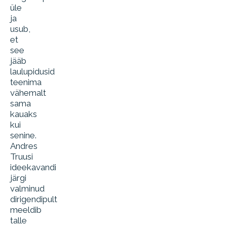
üle
ja
usub,
et
see
jääb
laulupidusid
teenima
vähemalt
sama
kauaks
kui
senine.
Andres
Truusi
ideekavandi
järgi
valminud
dirigendipult
meeldib
talle