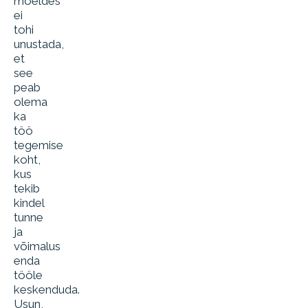
mõeldes
ei
tohi
unustada,
et
see
peab
olema
ka
töö
tegemise
koht,
kus
tekib
kindel
tunne
ja
võimalus
enda
tööle
keskenduda.
Usun,