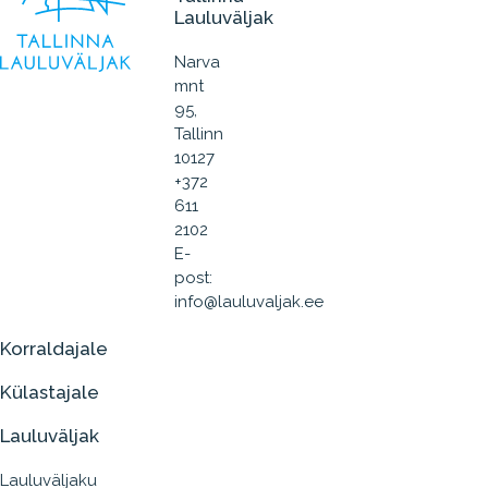
Lauluväljak
Narva
mnt
95,
Tallinn
10127
+372
611
2102
E-
post:
info@lauluvaljak.ee
Korraldajale
Külastajale
Lauluväljak
Lauluväljaku