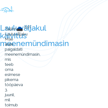
Lauluväljakul
EST
Tallinna
käivitus
Lauluväljaku
Mäe
meenemündimasin
alale
paigaldati
meenemündimasin,
mis
teeb
oma
esimese
pikema
tööpäeva
3.
juunil,
mil
toimub