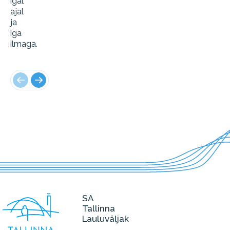
igal
ajal
ja
iga
ilmaga.
SA
Tallinna
Lauluväljak