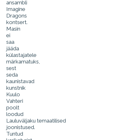
ansambli
Imagine
Dragons
kontsert.
Masin
ei
saa
jääda
külastajatele
märkamatuks,
sest
seda
kaunistavad
kunstnik
Kuulo
Vahteri
poolt
loodud
Lauluväljaku temaatilised
joonistused.
Tuntud