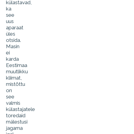
külastavad,
ka
see
uus
aparaat
üles
otsida.
Masin
ei
karda
Eestimaa
muutlikku
kliimat,
mistõttu
on
see
valmis
külastajatele
toredaid
mälestusi
jagama