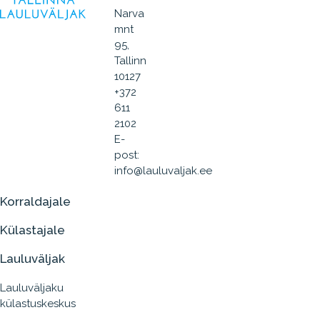
Narva
mnt
95,
Tallinn
10127
+372
611
2102
E-
post:
info@lauluvaljak.ee
Korraldajale
Külastajale
Lauluväljak
Lauluväljaku
külastuskeskus