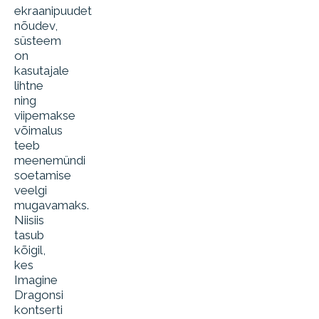
ekraanipuudet
nõudev,
süsteem
on
kasutajale
lihtne
ning
viipemakse
võimalus
teeb
meenemündi
soetamise
veelgi
mugavamaks.
Niisiis
tasub
kõigil,
kes
Imagine
Dragonsi
kontserti