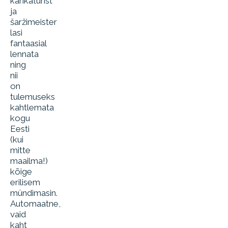
karikaturist
ja
šaržimeister
lasi
fantaasial
lennata
ning
nii
on
tulemuseks
kahtlemata
kogu
Eesti
(kui
mitte
maailma!)
kõige
erilisem
mündimasin.
Automaatne,
vaid
kaht