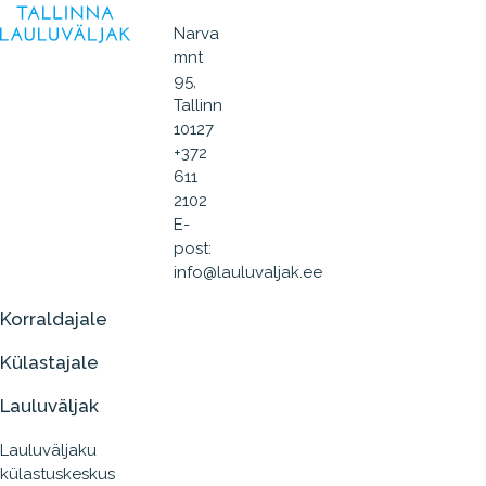
Narva
mnt
95,
Tallinn
10127
+372
611
2102
E-
post:
info@lauluvaljak.ee
Korraldajale
Külastajale
Lauluväljak
Lauluväljaku
külastuskeskus