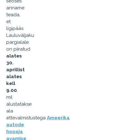
seoses
anname
teada,
et
ligipääs
Lauluväljaku
pargialale
on piiratud
alates
30.
aprillist
alates
kell
9.00
,
mil
alustatakse
ala
ettevalmistustega
Ameerika
autode
hooaja
avamise