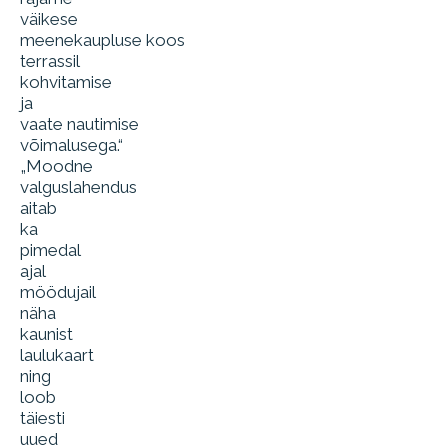
väikese
meenekaupluse koos
terrassil
kohvitamise
ja
vaate nautimise
võimalusega.“
„Moodne
valguslahendus
aitab
ka
pimedal
ajal
möödujail
näha
kaunist
laulukaart
ning
loob
täiesti
uued