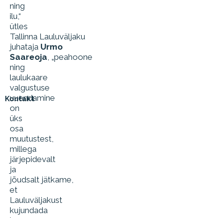
ning
ilu,“
ütles
Tallinna Lauluväljaku
juhataja
Urmo
Saareoja
, „peahoone
ning
laulukaare
valgustuse
uuendamine
Kontakt
on
üks
osa
muutustest,
millega
järjepidevalt
ja
jõudsalt jätkame,
et
Lauluväljakust
kujundada