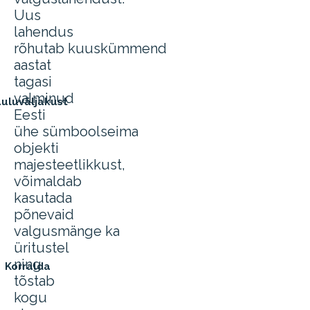
Uus
lahendus
rõhutab kuuskümmend
aastat
tagasi
valminud
uluväljakust
Eesti
ühe sümboolseima
objekti
majesteetlikkust,
võimaldab
kasutada
põnevaid
valgusmänge ka
üritustel
ning
Korralda
tõstab
kogu