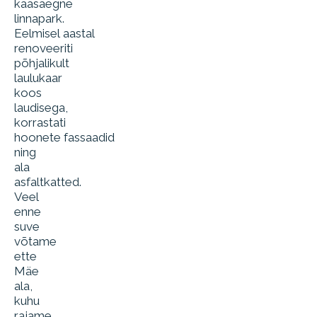
kaasaegne
linnapark.
Eelmisel aastal
renoveeriti
põhjalikult
laulukaar
koos
laudisega,
korrastati
hoonete fassaadid
ning
ala
asfaltkatted.
Veel
enne
suve
võtame
ette
Mäe
ala,
kuhu
rajame