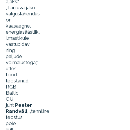
ajaks.“
„Lauluväljaku
valguslahendus
on
kaasaegne,
energiasäästlik,
ilmastikule
vastupidav
ning
paljude
võimalustega,“
ütles
tööd
teostanud
RGB
Baltic
OÜ
juht
Peeter
Randväli
, „tehniline
teostus
pole
küll