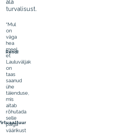
ala
turvalisust.
“Mul
on
väga
hea
meel,
Rendi
et
Lauluväljak
on
taas
saanud
ühe
täienduse,
mis
aitab
rõhutada
selle
Virtuaaltuur
paiga
väärikust