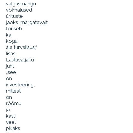
valgusmängu
võimalused
ürituste
jaoks, märgatavalt
tõuseb
ka
kogu
ala turvalisus,“
lisas
Lauluväljaku
juht,
„see
on
investeering,
millest
on
rõõmu
ja
kasu
veel
pikaks