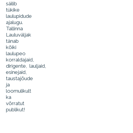
säilib
tükike
laulupidude
ajalugu.
Tallinna
Lauluväljak
tänab
kõiki
laulupeo
korraldajaid,
dirigente, lauljaid,
esinejaid,
taustajõude
ja
loomulikult
ka
võrratut
publikut!