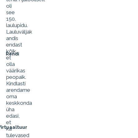
oli
see
150.
laulupidu.
Lauluväljak
andis
endast
kõik,
Rendi
et
olla
väärikas
peopaik.
Kindlasti
arendame
oma
keskkonda
üha
edasi,
et
Virtuaaltuur
ka
tulevased