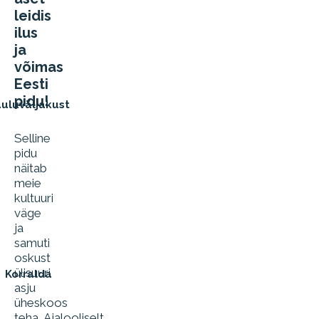
leidis
ilus
ja
võimas
Eesti
pidu!
uluväljakust
Selline
pidu
näitab
meie
kultuuri
väge
ja
samuti
oskust
ülisuuri
Korralda
asju
üheskoos
teha. Ajalooliselt