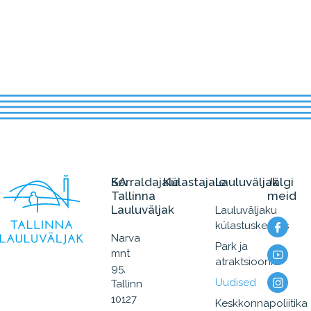
SA
Korraldajale
Külastajale
Lauluväljak
Jälgi
Tallinna
meid
Lauluväljak
Lauluväljaku
külastuskeskus
Narva
Park ja
mnt
atraktsioonid
95,
Uudised
Tallinn
10127
Keskkonnapoliitika