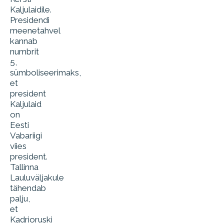
Kaljulaidile.
Presidendi
meenetahvel
kannab
numbrit
5,
sümboliseerimaks,
et
president
Kaljulaid
on
Eesti
Vabariigi
viies
president.
Tallinna
Lauluväljakule
tähendab
palju,
et
Kadrioruski