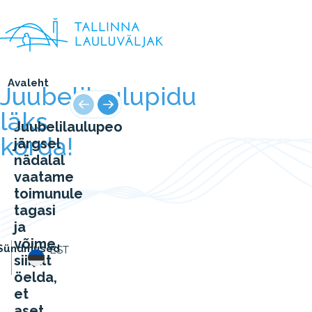
Avaleht
Juubelilaulupidu
läks
Juubelilaulupeo
korda!
järgsel
nädalal
vaatame
toimunule
tagasi
ja
võime
Sündmused
EST
siiralt
öelda,
et
aset