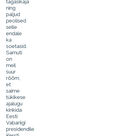
tagasikaja
ning
paljud
peolised
selle
endale
ka
soetasid.
Samuti
on
meil
suur
rõõm,
et
saime
tükikese
ajalugu
kinkida
Eesti
Vabariigi
presidendile
Kersti