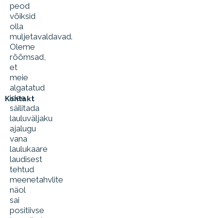
peod
võiksid
olla
muljetavaldavad.
Oleme
rõõmsad,
et
meie
algatatud
idee
Kontakt
säilitada
lauluväljaku
ajalugu
vana
laulukaare
laudisest
tehtud
meenetahvlite
näol
sai
positiivse