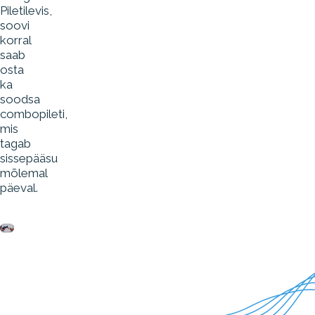
Piletilevis,
soovi
korral
saab
osta
ka
soodsa
combopileti,
mis
tagab
sissepääsu
mõlemal
päeval.
ARTBAT