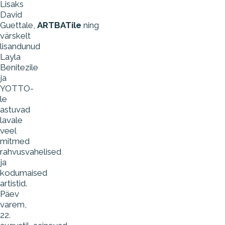
Lisaks
David
Guettale,
ARTBATile
ning
värskelt
lisandunud
Layla
Benitezile
ja
YOTTO-
le
astuvad
lavale
veel
mitmed
rahvusvahelised
ja
kodumaised
artistid.
Päev
varem,
22.