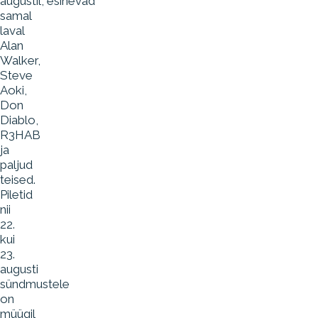
augustil, esinevad
samal
laval
Alan
Walker,
Steve
Aoki,
Don
Diablo,
R3HAB
ja
paljud
teised.
Piletid
nii
22.
kui
23.
augusti
sündmustele
on
müügil