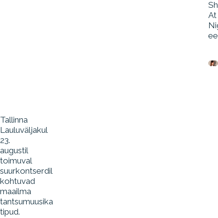
Sh
At
Ni
ee
Tallinna
Lauluväljakul
23.
augustil
toimuval
suurkontserdil
kohtuvad
maailma
tantsumuusika
tipud.