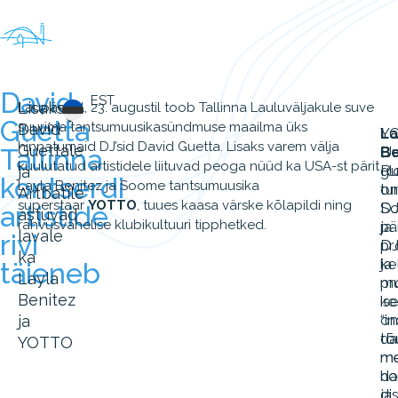
David
EST
Lisaks
Laupäeval, 23. augustil toob Tallinna Lauluväljakule suve
Guetta
suurima tantsumuusikasündmuse maailma üks
David
Y
La
hinnatumaid DJ’sid David Guetta. Lisaks varem välja
Guettale
Tallinna
(J
Be
kuulutatud artistidele liituvad peoga nüüd ka USA-st pärit
Ru
gl
ja
kontserdi
Layla Benitez ja Soome tantsumuusika
on
tu
Artbatile
superstaar
YOTTO
, tuues kaasa värske kõlapildi ning
S
D
artistide
astuvad
rahvusvahelise klubikultuuri tipphetked.
pä
ja
lavale
rivi
D
pr
ka
ja
ke
täieneb
Layla
pr
mu
Benitez
ke
is
on
“in
ja
tõ
da
YOTTO
me
me
ho
da
ja
di