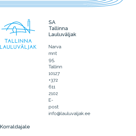
SA
Tallinna
Lauluväljak
Narva
mnt
95,
Tallinn
10127
+372
611
2102
E-
post:
info@lauluvaljak.ee
Korraldajale