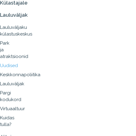
Külastajale
Lauluväljak
Lauluväljaku
külastuskeskus
Park
ja
atraktsioonid
Uudised
Keskkonnapoliitika
Lauluväljak
Pargi
kodukord
Virtuaaltuur
Kuidas
tulla?