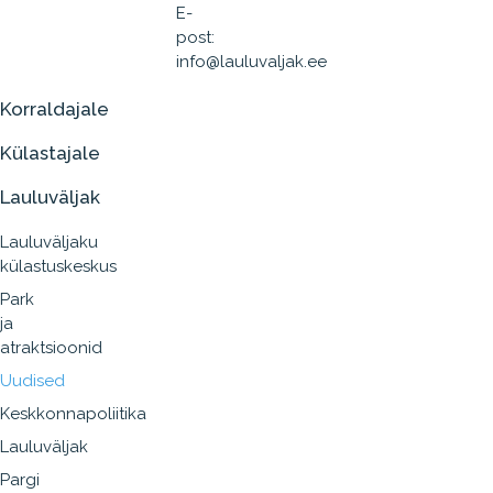
E-
post:
info@lauluvaljak.ee
Korraldajale
Külastajale
Lauluväljak
Lauluväljaku
külastuskeskus
Park
ja
atraktsioonid
Uudised
Keskkonnapoliitika
Lauluväljak
Pargi