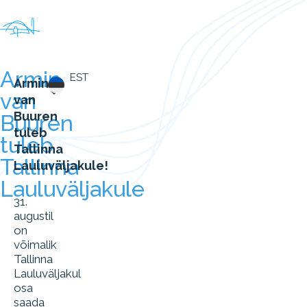
Armin
EST
Armin
van
van
Buuren
Buuren
tuleb
tuleb
Tallinna
Tallinna
Lauluväljakule!
Lauluväljakule
31.
augustil
on
võimalik
Tallinna
Lauluväljakul
osa
saada