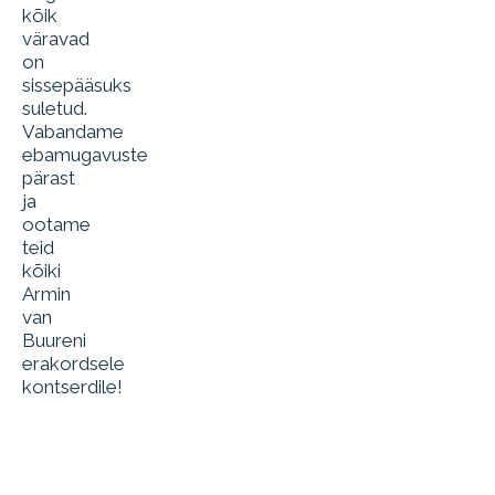
kõik
väravad
on
sissepääsuks
suletud.
Vabandame
ebamugavuste
pärast
ja
ootame
teid
kõiki
Armin
van
Buureni
erakordsele
kontserdile!