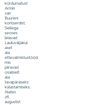
kordumatust
Armin
van
Buureni
kontserdist.
Sellega
seoses
leiavad
Lauluväljakul
aset
ala
ettevalmistustööd,
mis
piiravad
osaliselt
ala
tavapäraseks
külastamiseks.
Alates
26.
augustist