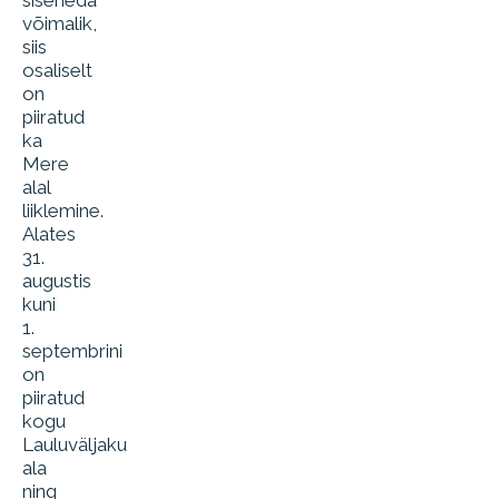
siseneda
võimalik,
siis
osaliselt
on
piiratud
ka
Mere
alal
liiklemine.
Alates
31.
augustis
kuni
1.
septembrini
on
piiratud
kogu
Lauluväljaku
ala
ning