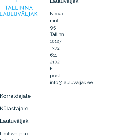
Lauluväljak
Narva
mnt
95,
Tallinn
10127
+372
611
2102
E-
post:
info@lauluvaljak.ee
Korraldajale
Külastajale
Lauluväljak
Lauluväljaku