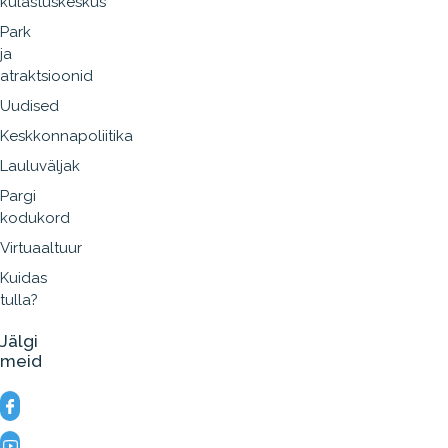
külastuskeskus
Park
ja
atraktsioonid
Uudised
Keskkonnapoliitika
Lauluväljak
Pargi
kodukord
Virtuaaltuur
Kuidas
tulla?
Jälgi
meid