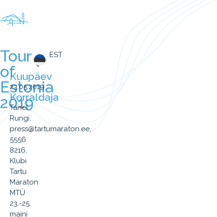
Tour
EST
of
Kuupäev
Estonia
23.05.2019
Korraldaja
2019
Tanel
Rungi,
press@tartumaraton.ee,
5556
8216,
Klubi
Tartu
Maraton
MTÜ
23.-25.
maini