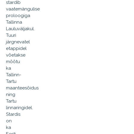
stardib
vaatemängulise
proloogiga
Tallinna
Lauluväljakul.
Tuuri
järgnevatel
etappidel
võetakse
mõõtu
ka
Tallinn-
Tartu
maanteesõidus
ning
Tartu
linnaringidel.
Stardis
on
ka