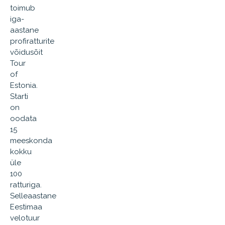
toimub
iga-
aastane
profiratturite
võidusõit
Tour
of
Estonia.
Starti
on
oodata
15
meeskonda
kokku
üle
100
ratturiga.
Selleaastane
Eestimaa
velotuur