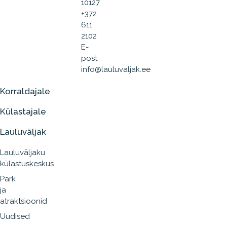
10127
+372
611
2102
E-
post:
info@lauluvaljak.ee
Korraldajale
Külastajale
Lauluväljak
Lauluväljaku
külastuskeskus
Park
ja
atraktsioonid
Uudised