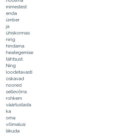
hoolima
inimestest
enda
ümber
ja
ühiskonnas
ning
hindama
heategemise
tähtsust.
Ning
loodetavasti
oskavad
noored
sellevõrra
rohkem
väärtustada
ka
oma
võimalusi
liikuda