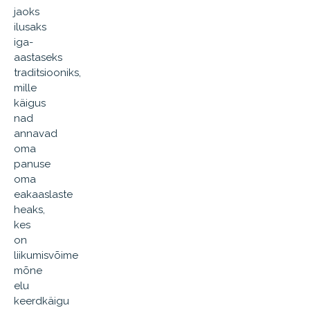
jaoks
ilusaks
iga-
aastaseks
traditsiooniks,
mille
käigus
nad
annavad
oma
panuse
oma
eakaaslaste
heaks,
kes
on
liikumisvõime
mõne
elu
keerdkäigu