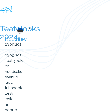
Teatejooks
EST
2024
Kuupäev
23.09.2024
–
23.09.2024
Teatejooks
on
nüüdseks
saanud
juba
tuhandete
Eesti
laste
ja
noorte