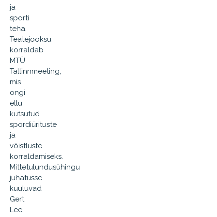
ja
sporti
teha.
Teatejooksu
korraldab
MTÜ
Tallinnmeeting,
mis
ongi
ellu
kutsutud
spordiürituste
ja
võistluste
korraldamiseks.
Mittetulundusühingu
juhatusse
kuuluvad
Gert
Lee,