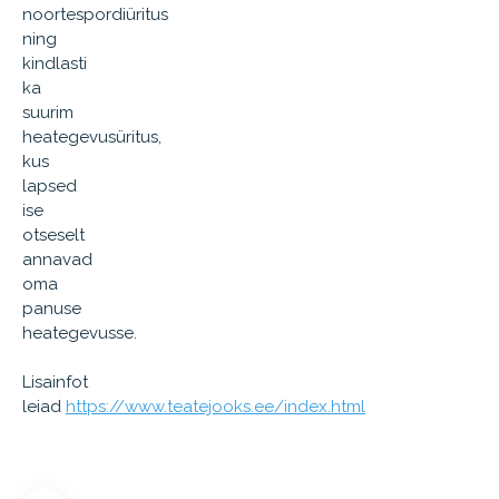
noortespordiüritus
ning
kindlasti
ka
suurim
heategevusüritus,
kus
lapsed
ise
otseselt
annavad
oma
panuse
heategevusse.
Lisainfot
leiad
https://www.teatejooks.ee/index.html