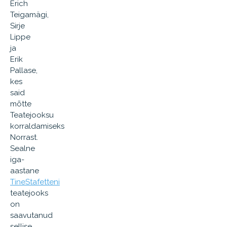
Erich
Teigamägi,
Sirje
Lippe
ja
Erik
Pallase,
kes
said
mõtte
Teatejooksu
korraldamiseks
Norrast.
Sealne
iga-
aastane
TineStafetteni
teatejooks
on
saavutanud
sellise