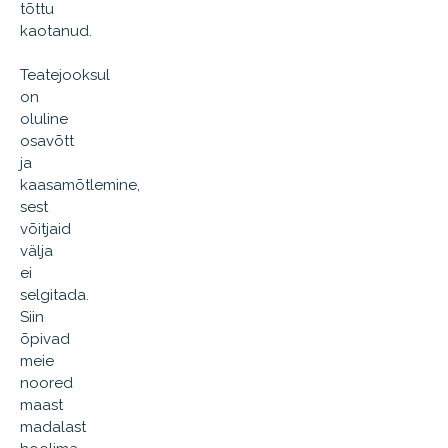
tõttu
kaotanud.
Teatejooksul
on
oluline
osavõtt
ja
kaasamõtlemine,
sest
võitjaid
välja
ei
selgitada.
Siin
õpivad
meie
noored
maast
madalast