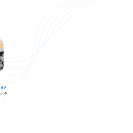
äev
2026