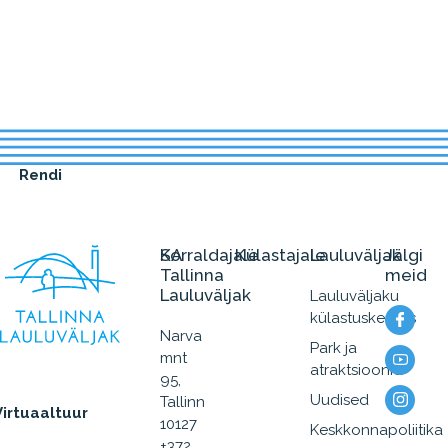
Rendi
SA
Korraldajale
Külastajale
Lauluväljak
Jälgi
Tallinna
meid
Lauluväljak
Lauluväljaku
külastuskeskus
Narva
Park ja
mnt
atraktsioonid
95,
Uudised
Tallinn
Virtuaaltuur
10127
Keskkonnapoliitika
+372