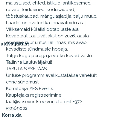
maiustused, ehted, istikud, antiikesemed,
rõivad, toiduained, kodukaubad,
tööstuskaubad, mänguasjad ja palju muud.
Laadal on avatud ka tänavatoidu ala.
Väiksemaid külalisi ootab laste ala.
Kevadlaat Lauluväljakul on 2026. aasta
esimene suur üritus Tallinnas, mis avab
uluväljakust
kevadiste sündmuste hooaja.
Tulge kogu perega ja võtke kevad vastu
Tallinna Lauluväljakul!
TASUTA SISSEPÄÄS!
Ürituse programm avalikustatakse vahetult
enne sündmust.
Korraldaja: YES Events
Kauplejaks registreerimine
laat@yesevents.ee või telefonil +372
53969002
Korralda