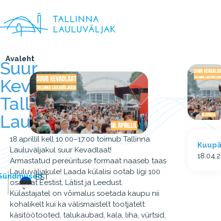
Avaleht
Suur
Kevadlaat
Tallinna
Lauluväljakul
18.aprillil kell 10.00–17.00 toimub Tallinna
Kuup
Lauluväljakul suur Kevadlaat!
18.04.
Armastatud pereürituse formaat naaseb taas
Lauluväljakule! Laada külalisi ootab ligi 100
Sündmused
EST
osalejat Eestist, Lätist ja Leedust.
Külastajatel on võimalus soetada kaupu nii
kohalikelt kui ka välismaistelt tootjatelt:
käsitöötooted, talukaubad, kala, liha, vürtsid,