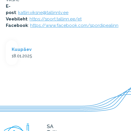
E-
post
:
katlin.viksne@tallinnlv.ee
Veebileht
:
https://sport.tallinn.ee/et
Facebook
:
https://www.facebook.com/spordipealinn
Kuupäev
18.01.2025
SA