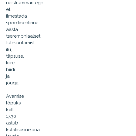
naistrummaritega,
et
ilmestada
spordipealinna
aasta
tseremoniaalset
tulesüütamist
ilu,
täpsuse,
kiire
biidi
ja
jõuga.
Avamise
lõpuks
kell
17.30
astub
külalisesinejana