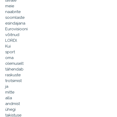
lavale
meie
naabrite
soomlaste
esindajana
Eurovisiooni
võitnud
LORDI.
Kui
sport
oma
olemuselt
tähendab
raskuste
trotsimist
ja
mitte
alla
andmist
ühegi
takistuse