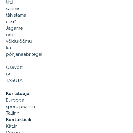
tiitli
saamist
tähistama
üksi?
Jagame
oma
võidurõõmu
ka
põhjanaabritega!
Osavõtt
on
TASUTA.
Korraldaja
:
Euroopa
spordipealinn
Tallinn
Kontaktisik
:
Kätlin
Viksne