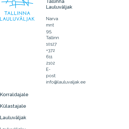
Tallinna
Lauluväljak
Narva
mnt
95,
Tallinn
10127
+372
611
2102
E-
post:
info@lauluvaljak.ee
Korraldajale
Külastajale
Lauluväljak