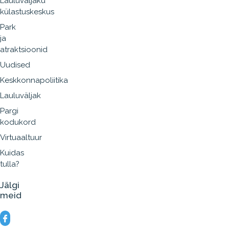
Lauluväljaku
külastuskeskus
Park
ja
atraktsioonid
Uudised
Keskkonnapoliitika
Lauluväljak
Pargi
kodukord
Virtuaaltuur
Kuidas
tulla?
Jälgi
meid