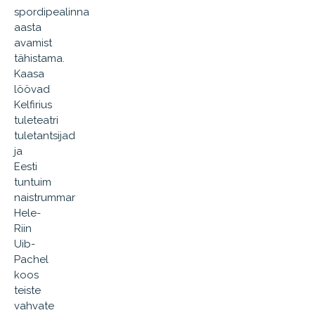
spordipealinna
aasta
avamist
tähistama.
Kaasa
löövad
Kelfirius
tuleteatri
tuletantsijad
ja
Eesti
tuntuim
naistrummar
Hele-
Riin
Uib-
Pachel
koos
teiste
vahvate