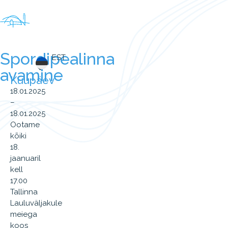
Spordipealinna
EST
avamine
Kuupäev
18.01.2025
–
18.01.2025
Ootame
kõiki
18.
jaanuaril
kell
17.00
Tallinna
Lauluväljakule
meiega
koos