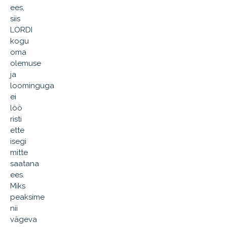
ees,
siis
LORDI
kogu
oma
olemuse
ja
loominguga
ei
löö
risti
ette
isegi
mitte
saatana
ees.
Miks
peaksime
nii
vägeva