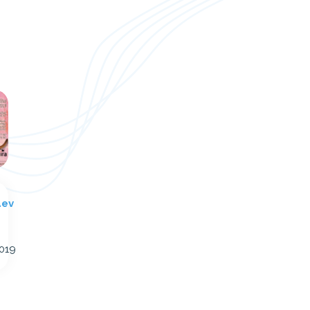
äev
2019