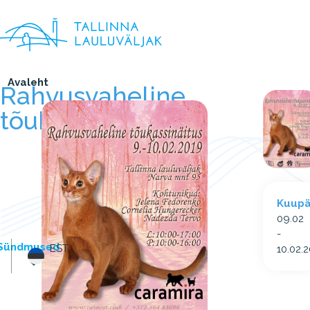
Avaleht
Rahvusvaheline
tõukassinäitus
Kuup
09.02
-
Sündmused
EST
10.02.