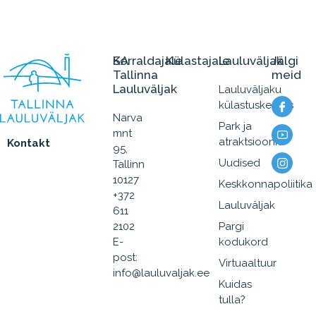
SA
Korraldajale
Külastajale
Lauluväljak
Jälgi
Tallinna
meid
Lauluväljak
Lauluväljaku
külastuskeskus
Narva
Park ja
mnt
atraktsioonid
Kontakt
95,
Uudised
Tallinn
10127
Keskkonnapoliitika
+372
Lauluväljak
611
2102
Pargi
E-
kodukord
post:
Virtuaaltuur
info@lauluvaljak.ee
Kuidas
tulla?