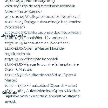
09:00-09:45 Noortesarja kõigi
vanusegruppide registreerimine (võimalik
Open/Master klassid)
09:50-10:00 Võistlejate koosolek (Noortesari)
10:00-10:45 Rajaga tutuvumine ja harjutamine
(Noortesari)
11:00-12:00 Kvalifikatsioonisõidud (Noortesari)
uluväljakust
12:00-12:30 Finaalsõidud (Noortesari)
12:30-12:45 Autasustamine (Noortesari)
12:00-12:50 Open & Master klasside
registreerimine
12:50-13:00 Võistlejate koosolek
13:00-13:50 Rajaga tutvumine ja harjutamine
Open & Masters
14:00-16:30 Kvalifikatsioonisõidud (Open &
Master)
16:30 – 17:30 Finaalsõidud (Open & Master)
18:00 – 18:15 Autasustamine (Open & Master)
Korralda
*Ajakava võib muutuda olenevalt võistlejate
arvust.