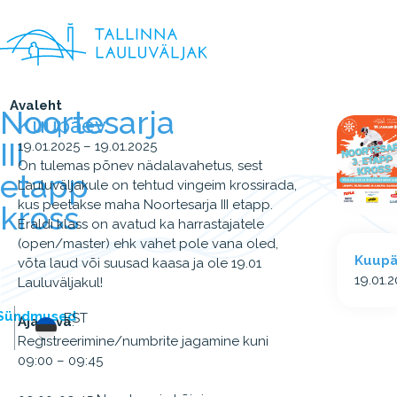
Avaleht
Noortesarja
Kuupäev
III
19.01.2025 – 19.01.2025
On tulemas põnev nädalavahetus, sest
etapp
Lauluväljakule on tehtud vingeim krossirada,
kus peetakse maha Noortesarja III etapp.
kross
Eraldi klass on avatud ka harrastajatele
(open/master) ehk vahet pole vana oled,
Kuup
võta laud või suusad kaasa ja ole 19.01
19.01.
Lauluväljakul!
Sündmused
EST
Ajakava
:
Registreerimine/numbrite jagamine kuni
09:00 – 09:45