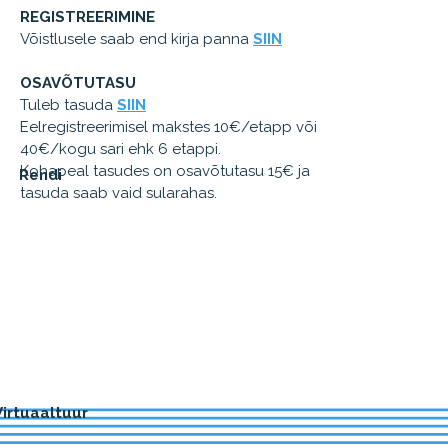
REGISTREERIMINE
Võistlusele saab end kirja panna
SIIN
OSAVÕTUTASU
Tuleb tasuda
SIIN
Eelregistreerimisel makstes 10€/etapp või
40€/kogu sari ehk 6 etappi.
Kohapeal tasudes on osavõtutasu 15€ ja
Rendi
tasuda saab vaid sularahas.
Virtuaaltuur