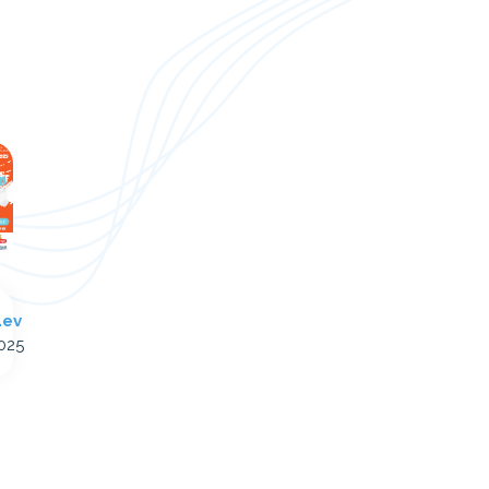
äev
2025