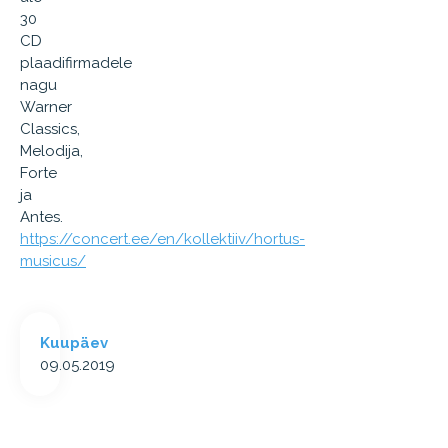
30
CD
plaadifirmadele
nagu
Warner
Classics,
Melodija,
Forte
ja
Antes.
https://concert.ee/en/kollektiiv/hortus-
musicus/
Kuupäev
09.05.2019