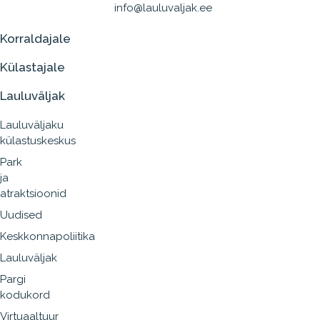
info@lauluvaljak.ee
Korraldajale
Külastajale
Lauluväljak
Lauluväljaku
külastuskeskus
Park
ja
atraktsioonid
Uudised
Keskkonnapoliitika
Lauluväljak
Pargi
kodukord
Virtuaaltuur