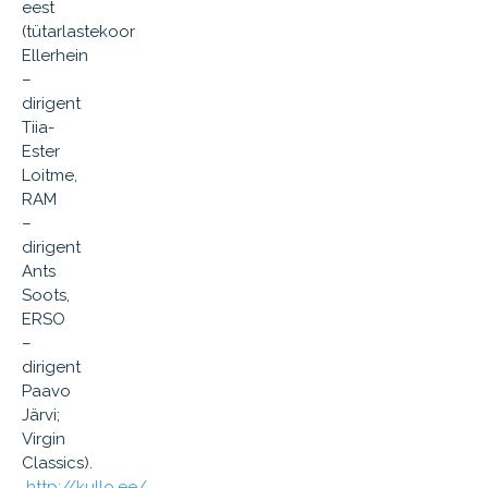
eest
(tütarlastekoor
Ellerhein
–
dirigent
Tiia-
Ester
Loitme,
RAM
–
dirigent
Ants
Soots,
ERSO
–
dirigent
Paavo
Järvi;
Virgin
Classics).
http://kullo.ee/