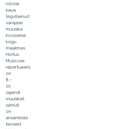
nõnda
kaua
tegutsenud
varajase
muusika
koosseise
kogu
maailmas.
Hortus
Musicuse
repertuaaris
on
8.–
20.
sajandi
muusikat,
samuti
on
ansamblile
teoseid