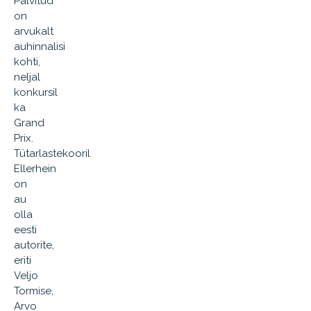
Pälvitud
on
arvukalt
auhinnalisi
kohti,
neljal
konkursil
ka
Grand
Prix.
Tütarlastekooril
Ellerhein
on
au
olla
eesti
autorite,
eriti
Veljo
Tormise,
Arvo