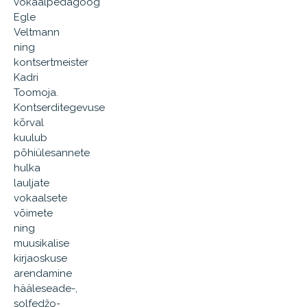
vokaalpedagoog
Egle
Veltmann
ning
kontsertmeister
Kadri
Toomoja.
Kontserditegevuse
kõrval
kuulub
põhiülesannete
hulka
lauljate
vokaalsete
võimete
ning
muusikalise
kirjaoskuse
arendamine
hääleseade-,
solfedžo-