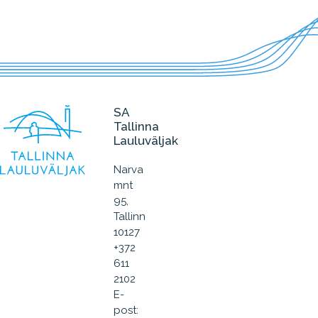
SA
Tallinna
Lauluväljak
Narva
mnt
95,
Tallinn
10127
+372
611
2102
E-
post: