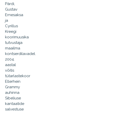
Pärdi,
Gustav
Ernesaksa
ja
Cyrillus
Kreegi
koorimuusika
tutvustaja
maailma
kontserdilavadel.
2004.
aastal
võitis
tütarlastekoor
Ellerhein
Grammy
auhinna
Sibeliuse
kantaatide
salvestuse