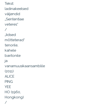
Tekst:
ladinakeelsed
väljendid
„Sententiae
veteres“
/
„Iidsed
mõtteterad“
tenorile,
kahele
baritonile
ja
vanamuusikaansamblile
(2011)
ALICE
PING
YEE
HO (1960,
Hongkong)
/