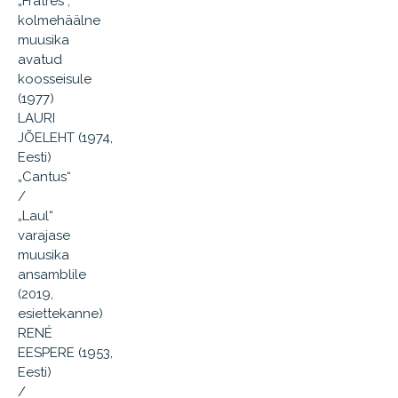
„Fratres“,
kolmehäälne
muusika
avatud
koosseisule
(1977)
LAURI
JÕELEHT (1974,
Eesti)
„Cantus“
/
„Laul“
varajase
muusika
ansamblile
(2019,
esiettekanne)
RENÉ
EESPERE (1953,
Eesti)
/