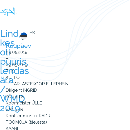
Lind,
EST
kes
Kuupäev
oli
09.05.2019
–
puuris,
09.05.2019
lendas
THK
ära
KULLO
TÜTARLASTEKOOR ELLERHEIN
/
Dirigent INGRID
WMD
KÕRVITS
Koormeister ÜLLE
2019
SANDER
Kontsertmeister KADRI
TOOMOJA (tšelesta)
KAARI