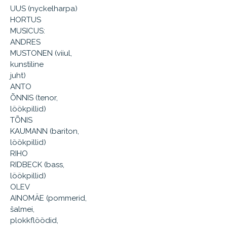
UUS (nyckelharpa)
HORTUS
MUSICUS:
ANDRES
MUSTONEN (viiul,
kunstiline
juht)
ANTO
ÕNNIS (tenor,
löökpillid)
TÕNIS
KAUMANN (bariton,
löökpillid)
RIHO
RIDBECK (bass,
löökpillid)
OLEV
AINOMÄE (pommerid,
šalmei,
plokkflöödid,