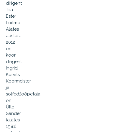
dirigent
Tiia-
Ester
Loitme.
Alates
aastast
2012
on
koori
dirigent
Ingrid
Kõrvits.
Koormeister
ja
solfedžoõpetaja
on
Ülle
Sander
(alates
1981),