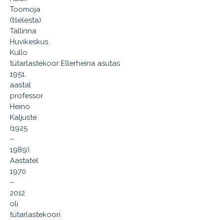
Toomoja
(tšelesta)
Tallinna
Huvikeskus
Kullo
tütarlastekoor Ellerheina asutas
1951.
aastal
professor
Heino
Kaljuste
(1925
–
1989).
Aastatel
1970
–
2012
oli
tütarlastekoori