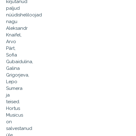
kirjutanud
paljud
nüüdisheliloojad
nagu
Aleksandr
Knaifel,
Arvo
Pärt,
Sofia
Gubaidulina,
Galina
Grigorjeva,
Lepo
Sumera
ja
teised.
Hortus
Musicus
on
salvestanud
üle