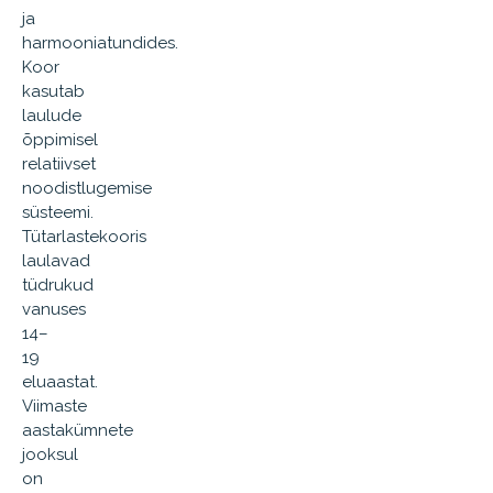
ja
harmooniatundides.
Koor
kasutab
laulude
õppimisel
relatiivset
noodistlugemise
süsteemi.
Tütarlastekooris
laulavad
tüdrukud
vanuses
14–
19
eluaastat.
Viimaste
aastakümnete
jooksul
on