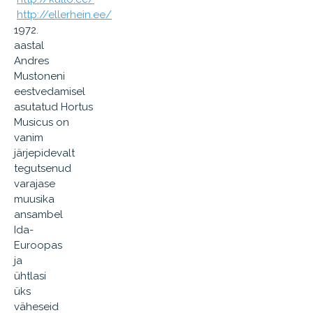
http://ellerhein.ee/
1972.
aastal
Andres
Mustoneni
eestvedamisel
asutatud Hortus
Musicus on
vanim
järjepidevalt
tegutsenud
varajase
muusika
ansambel
Ida-
Euroopas
ja
ühtlasi
üks
väheseid