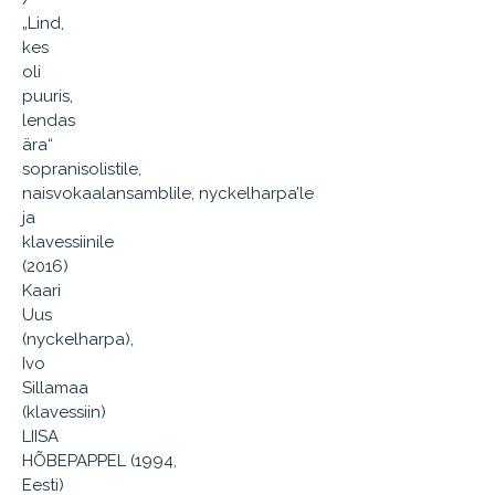
„Lind,
kes
oli
puuris,
lendas
ära“
sopranisolistile,
naisvokaalansamblile, nyckelharpa’le
ja
klavessiinile
(2016)
Kaari
Uus
(nyckelharpa),
Ivo
Sillamaa
(klavessiin)
LIISA
HÕBEPAPPEL (1994,
Eesti)