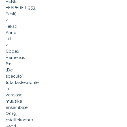
RENÉ
EESPERE (1953,
Eesti)
/
Tekst:
Anne
Lill
/
Codex
Bernensis
611
„De
speculo“
tütarlastekoorile
ja
varajase
muusika
ansamblile
(2019,
esiettekanne)
Kadri