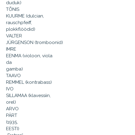
duduk)
TÕNIS
KUURME (dulcian,
rauschpfeiff,
plokkflöödid)
VALTER
JÜRGENSON (tromboonid)
IMRE
EENMA (violoon, viola
da
gamba)
TAAVO
REMMEL (kontrabass)
IVO
SILLAMAA (klavessiin,
orel)
ARVO
PÄRT
(1935,
EESTI)