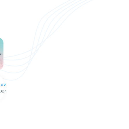
äev
2024