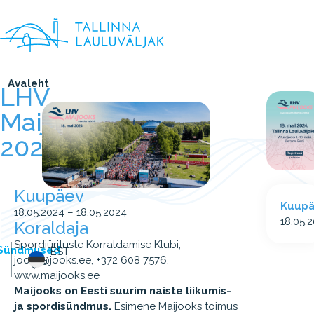
Avaleht
LHV
Maijooks
2024
Kuupäev
Kuup
18.05.2024 – 18.05.2024
18.05.
Koraldaja
Spordiürituste Korraldamise Klubi,
Sündmused
EST
jooks@jooks.ee, +372 608 7576,
www.maijooks.ee
Maijooks on Eesti suurim naiste liikumis-
ja spordisündmus.
Esimene Maijooks toimus