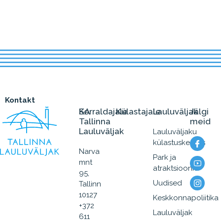
Kontakt
SA
Korraldajale
Külastajale
Lauluväljak
Jälgi
Tallinna
meid
Lauluväljak
Lauluväljaku
külastuskeskus
Narva
Park ja
mnt
atraktsioonid
95,
Uudised
Tallinn
10127
Keskkonnapoliitika
+372
Lauluväljak
611