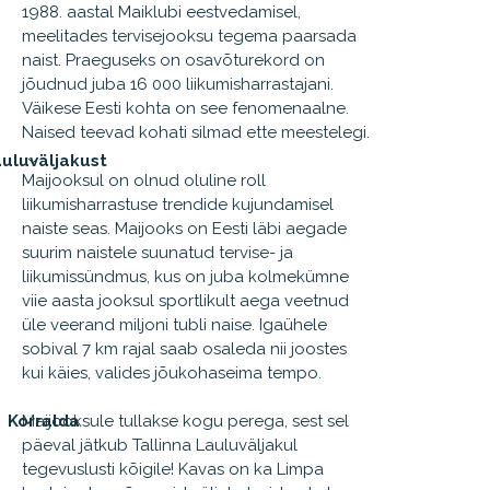
1988. aastal Maiklubi eestvedamisel,
meelitades tervisejooksu tegema paarsada
naist. Praeguseks on osavõturekord on
jõudnud juba 16 000 liikumisharrastajani.
Väikese Eesti kohta on see fenomenaalne.
Naised teevad kohati silmad ette meestelegi.
uluväljakust
Maijooksul on olnud oluline roll
liikumisharrastuse trendide kujundamisel
naiste seas. Maijooks on Eesti läbi aegade
suurim naistele suunatud tervise- ja
liikumissündmus, kus on juba kolmekümne
viie aasta jooksul sportlikult aega veetnud
üle veerand miljoni tubli naise. Igaühele
sobival 7 km rajal saab osaleda nii joostes
kui käies, valides jõukohaseima tempo.
Korralda
Maijooksule tullakse kogu perega, sest sel
päeval jätkub Tallinna Lauluväljakul
tegevuslusti kõigile! Kavas on ka Limpa