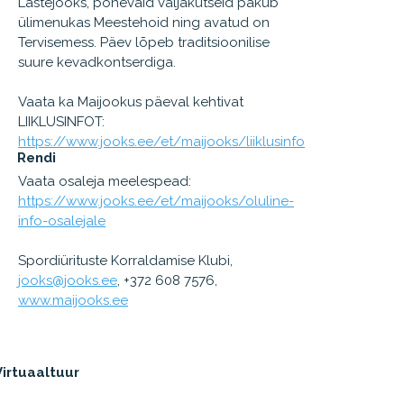
Lastejooks, põnevaid väljakutseid pakub
ülimenukas Meestehoid ning avatud on
Tervisemess. Päev lõpeb traditsioonilise
suure kevadkontserdiga.
Vaata ka Maijookus päeval kehtivat
LIIKLUSINFOT:
https://www.jooks.ee/et/maijooks/liiklusinfo
Rendi
Vaata osaleja meelespead:
https://www.jooks.ee/et/maijooks/oluline-
info-osalejale
Spordiürituste Korraldamise Klubi,
jooks@jooks.ee
, +372 608 7576,
www.maijooks.ee
Virtuaaltuur