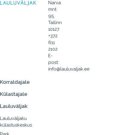
Narva
mnt
95,
Tallinn
10127
+372
611
2102
E-
post:
info@lauluvaljak.ee
Korraldajale
Külastajale
Lauluväljak
Lauluväljaku
külastuskeskus
Park