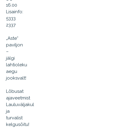
16.00
Lisainfo:
5333
2337
„Aste“
paviljon
–
jälgi
lahtioleku
aegu
jooksvalt!
Lõbusat
ajaveetmist
Lauluväljakul
ja
turvalist
kelgusõitu!