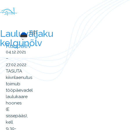
Lauluväljaku
EST
kelgunõlv
Kuupäev
04.12.2021
–
27.02.2022
TASUTA
kiivrilaenutus
toimub
tööpäevadel
laulukaare
hoones
(E
sissepääs),
kell
9.30-