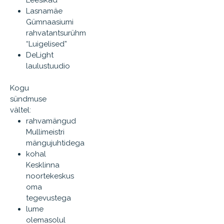
Leesikad
Lasnamäe
Gümnaasiumi
rahvatantsurühm
“Luigelised”
DeLight
laulustuudio
Kogu
sündmuse
vältel:
rahvamängud
Mullimeistri
mängujuhtidega
kohal
Kesklinna
noortekeskus
oma
tegevustega
lume
olemasolul