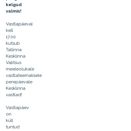
kelgud
valmis!
Vastlapäeval
kell
17.00
kutsub
Tallinna
Kesklinna
Valitsus
meeleolukale
vastlateemalisele
perepäevale
Kesklinna
vastlad!
Vastlapäev
on
küll
tuntud