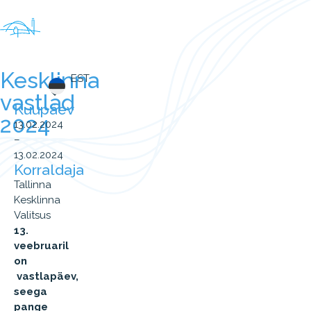
Kesklinna
EST
vastlad
Kuupäev
2024
13.02.2024
–
13.02.2024
Korraldaja
Tallinna
Kesklinna
Valitsus
13.
veebruaril
on
vastlapäev,
seega
pange