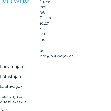
Narva
mnt
95,
Tallinn
10127
+372
611
2102
E-
post:
info@lauluvaljak.ee
Korraldajale
Külastajale
Lauluväljak
Lauluväljaku
külastuskeskus
Park