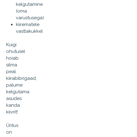
kelgutamine
(oma
varustusega)
kiirematele
vastlakukkel
Kuigi
ohutusel
hoiab
silma
peal
kiirabibrigaad,
palume
kelgutama
asudes
kanda
kiivrit!
Üritus
on