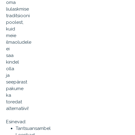
oma
liulaskmise
traditsiooni
poolest,
kuid
meie
ilmaoludele
ei
saa
kindel
olla
ja
seepärast
pakume
ka
toredat
alternatiivi!
Esinevad:
Tantsuansambel