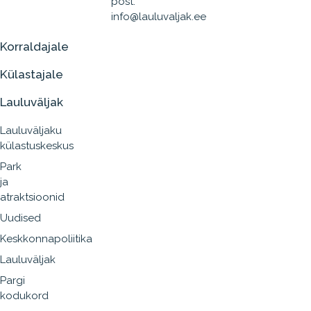
post:
info@lauluvaljak.ee
Korraldajale
Külastajale
Lauluväljak
Lauluväljaku
külastuskeskus
Park
ja
atraktsioonid
Uudised
Keskkonnapoliitika
Lauluväljak
Pargi
kodukord