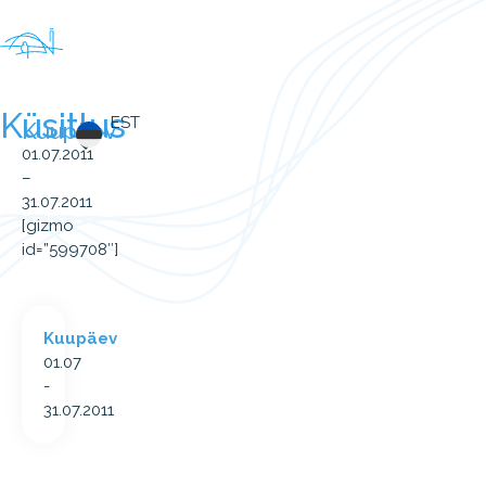
Küsitlus
EST
Kuupäev
01.07.2011
–
31.07.2011
[gizmo
id=”599708″]
Kuupäev
01.07
-
31.07.2011