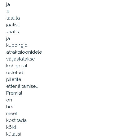
ja
4
tasuta
jäätist.
Jäätis
ja
kupongid
atraktsioonidele
väljastatakse
kohapeal
ostetud
piletite
ettenäitamisel.
Premial
on
hea
meel
kostitada
kõiki
külalisi