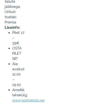
tasuta
jäätisega.
Üritust
toetab:
Premia
Lisainfo:
Pilet: 17
–
39€
OSTA
PILET
SIIT
Ala
avatud:
12.00
–
19.00
Ametlik
lehekülg:
www.jaatisepidu.ee