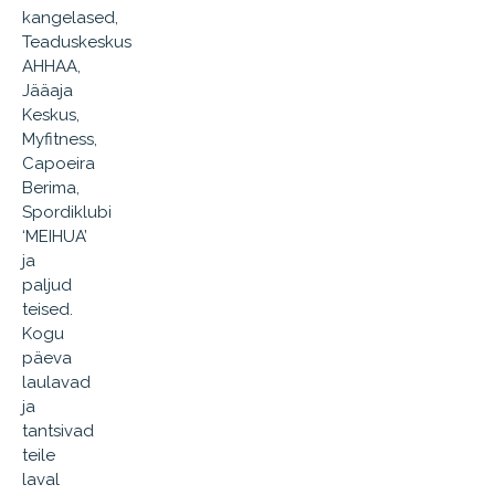
kangelased,
Teaduskeskus
AHHAA,
Jääaja
Keskus,
Myfitness,
Capoeira
Berima,
Spordiklubi
‘MEIHUA’
ja
paljud
teised.
Kogu
päeva
laulavad
ja
tantsivad
teile
laval