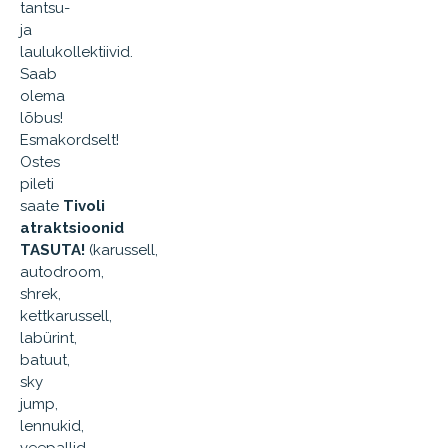
tantsu-
ja
laulukollektiivid.
Saab
olema
lõbus!
Esmakordselt!
Ostes
pileti
saate
Tivoli
atraktsioonid
TASUTA!
(karussell,
autodroom,
shrek,
kettkarussell,
labürint,
batuut,
sky
jump,
lennukid,