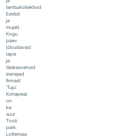
ja
tantsukollektivid
Eestist
ja
mujalt.
Kogu
päev
lõbustavad
lapsi
ja
täiskasvanuid
esinejad
firmast
‘Tuju’.
Kohapeal
on
ka:
suur
Tivoli
park,
Lottemaa