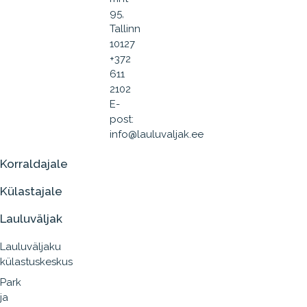
95,
Tallinn
10127
+372
611
2102
E-
post:
info@lauluvaljak.ee
Korraldajale
Külastajale
Lauluväljak
Lauluväljaku
külastuskeskus
Park
ja