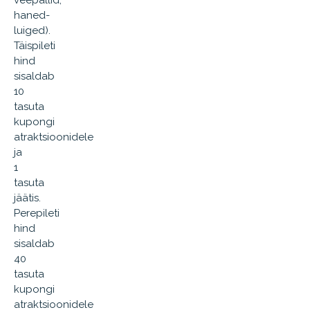
veepallid,
haned-
luiged).
Täispileti
hind
sisaldab
10
tasuta
kupongi
atraktsioonidele
ja
1
tasuta
jäätis.
Perepileti
hind
sisaldab
40
tasuta
kupongi
atraktsioonidele