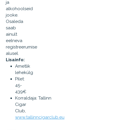
ja
alkohoolseid
jooke.
Osaleda
saab
ainult
eelneva
registreerumise
alusel.
Lisainfo:
Ametlik
lehekülg
Pilet:
45-
439€
Korraldaja: Tallinn
Cigar
Club,
www.tallinncigarclub.eu