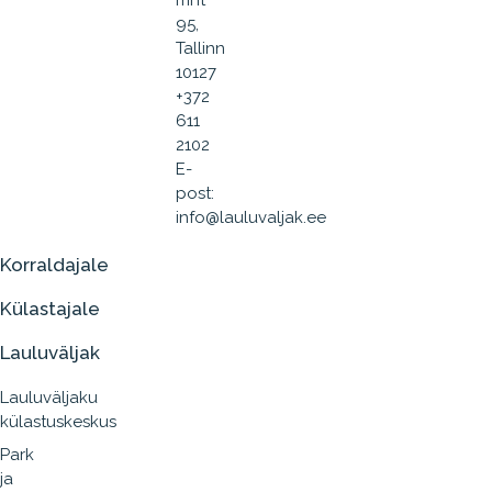
mnt
95,
Tallinn
10127
+372
611
2102
E-
post:
info@lauluvaljak.ee
Korraldajale
Külastajale
Lauluväljak
Lauluväljaku
külastuskeskus
Park
ja