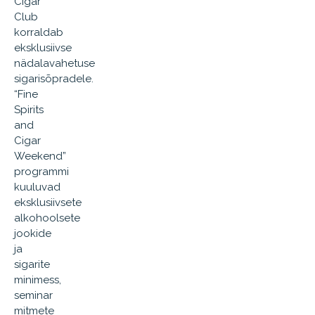
Cigar
Club
korraldab
eksklusiivse
nädalavahetuse
sigarisõpradele.
“Fine
Spirits
and
Cigar
Weekend”
programmi
kuuluvad
eksklusiivsete
alkohoolsete
jookide
ja
sigarite
minimess,
seminar
mitmete