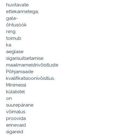
huvitavate
ettekannetega,
gala-
õhtusöök
ning
toimub
ka
aeglase
sigarisuitsetamise
maailmameistrivõistluste
Põhjamaade
kvalifikatsioonivõistlus.
Minimessi
külalistel
on
suurepärane
võimalus
proovida
erinevaid
sigareid