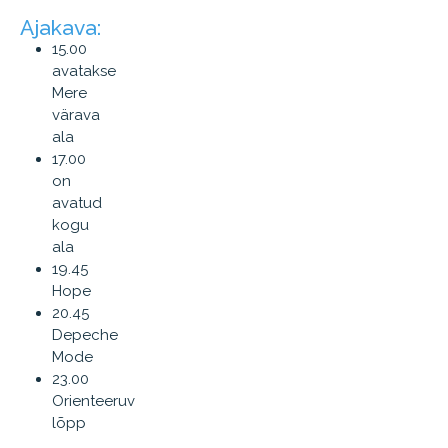
Ajakava:
15.00
avatakse
Mere
värava
ala
17.00
on
avatud
kogu
ala
19.45
Hope
20.45
Depeche
Mode
23.00
Orienteeruv
lõpp