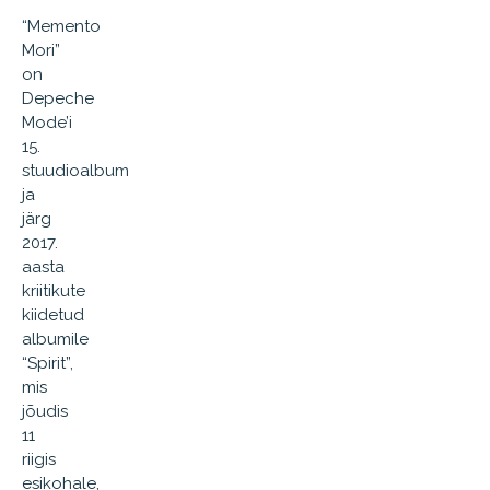
“Memento
Mori”
on
Depeche
Mode’i
15.
stuudioalbum
ja
järg
2017.
aasta
kriitikute
kiidetud
albumile
“Spirit”,
mis
jõudis
11
riigis
esikohale,