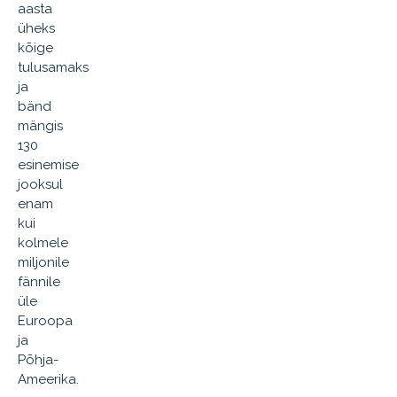
aasta
üheks
kõige
tulusamaks
ja
bänd
mängis
130
esinemise
jooksul
enam
kui
kolmele
miljonile
fännile
üle
Euroopa
ja
Põhja-
Ameerika.