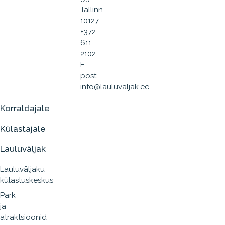
Tallinn
10127
+372
611
2102
E-
post:
info@lauluvaljak.ee
Korraldajale
Külastajale
Lauluväljak
Lauluväljaku
külastuskeskus
Park
ja
atraktsioonid