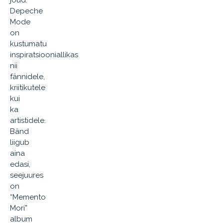
jõud.
Depeche
Mode
on
kustumatu
inspiratsiooniallikas
nii
fännidele,
kriitikutele
kui
ka
artistidele.
Bänd
liigub
aina
edasi,
seejuures
on
“Memento
Mori”
album