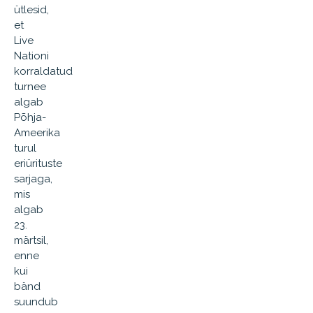
ütlesid,
et
Live
Nationi
korraldatud
turnee
algab
Põhja-
Ameerika
turul
eriürituste
sarjaga,
mis
algab
23.
märtsil,
enne
kui
bänd
suundub