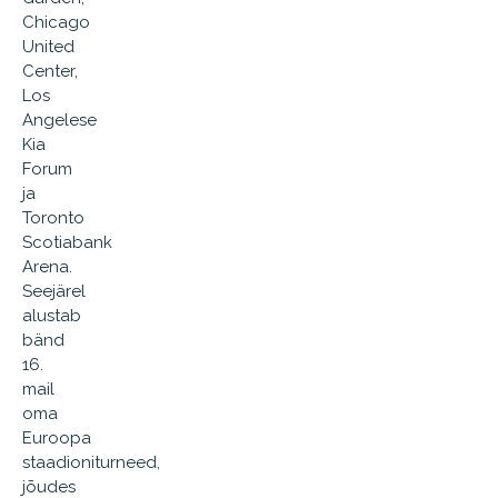
Chicago
United
Center,
Los
Angelese
Kia
Forum
ja
Toronto
Scotiabank
Arena.
Seejärel
alustab
bänd
16.
mail
oma
Euroopa
staadioniturneed,
jõudes