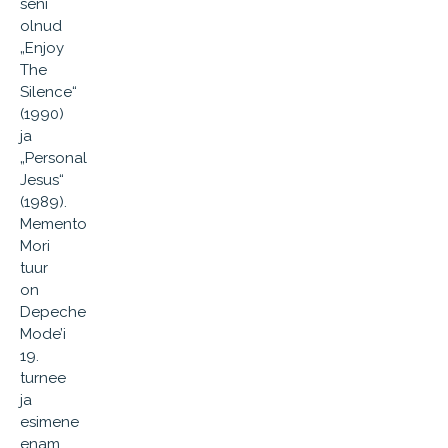
seni
olnud
„Enjoy
The
Silence“
(1990)
ja
„Personal
Jesus“
(1989).
Memento
Mori
tuur
on
Depeche
Mode’i
19.
turnee
ja
esimene
enam