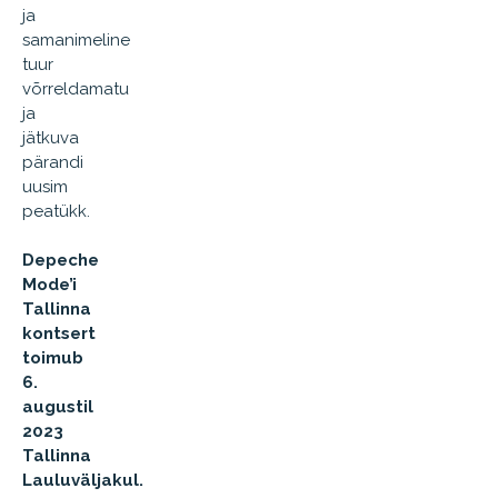
ja
samanimeline
tuur
võrreldamatu
ja
jätkuva
pärandi
uusim
peatükk.
Depeche
Mode’i
Tallinna
kontsert
toimub
6.
augustil
2023
Tallinna
Lauluväljakul.