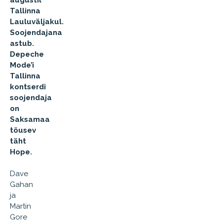
augustil
Tallinna
Lauluväljakul.
Soojendajana
astub.
Depeche
Mode’i
Tallinna
kontserdi
soojendaja
on
Saksamaa
tõusev
täht
Hope.
Dave
Gahan
ja
Martin
Gore