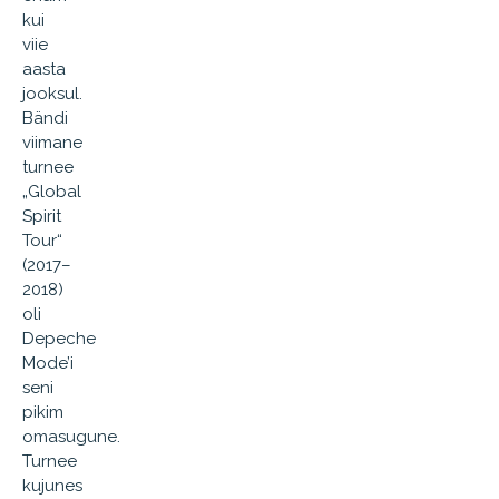
kui
viie
aasta
jooksul.
Bändi
viimane
turnee
„Global
Spirit
Tour“
(2017–
2018)
oli
Depeche
Mode’i
seni
pikim
omasugune.
Turnee
kujunes