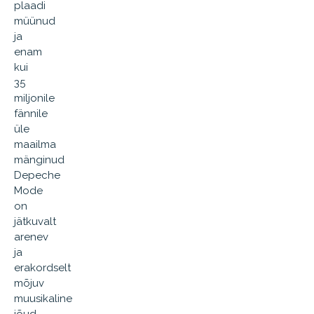
plaadi
müünud
ja
enam
kui
35
miljonile
fännile
üle
maailma
mänginud
Depeche
Mode
on
jätkuvalt
arenev
ja
erakordselt
mõjuv
muusikaline