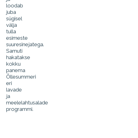
loodab
juba
sügisel
välja
tulla
esimeste
suuresinejatega.
Samuti
hakatakse
kokku
panema
Õllesummeri
eri
lavade
ja
meelelahtusalade
programmi.