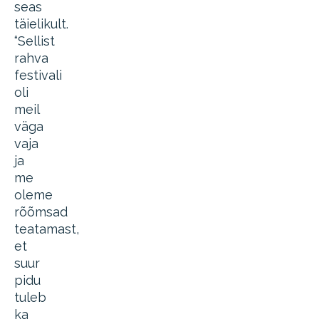
seas
täielikult.
“Sellist
rahva
festivali
oli
meil
väga
vaja
ja
me
oleme
rõõmsad
teatamast,
et
suur
pidu
tuleb
ka