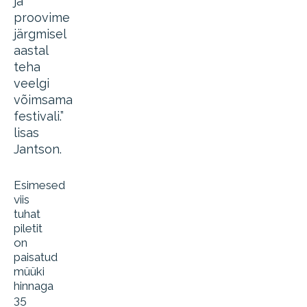
ja
proovime
järgmisel
aastal
teha
veelgi
võimsama
festivali.”
lisas
Jantson.
Esimesed
viis
tuhat
piletit
on
paisatud
müüki
hinnaga
35