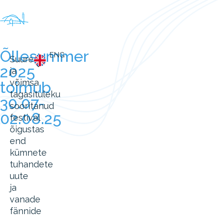
Õllesummer
ENG
Suure
2025
ja
võimsa
toimub
tagasituleku
30.07-
sooritanud
02.08.25
festival
õigustas
end
kümnete
tuhandete
uute
ja
vanade
fännide