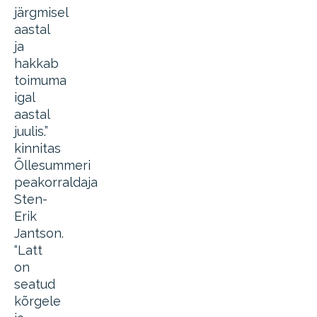
järgmisel
aastal
ja
hakkab
toimuma
igal
aastal
juulis.”
kinnitas
Õllesummeri
peakorraldaja
Sten-
Erik
Jantson.
“Latt
on
seatud
kõrgele