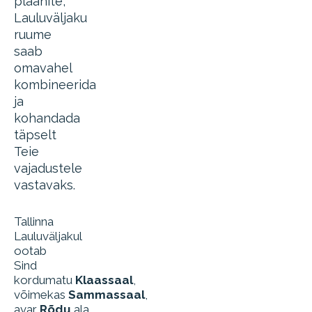
plaanite,
Lauluväljaku
ruume
saab
omavahel
kombineerida
ja
kohandada
täpselt
Teie
vajadustele
vastavaks.
Tallinna
Lauluväljakul
ootab
Sind
kordumatu
Klaassaal
,
võimekas
Sammassaal
,
avar
Rõdu
ala