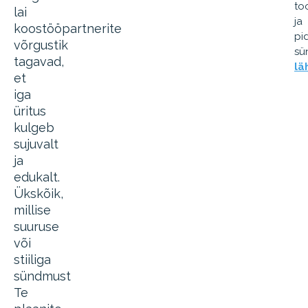
to
lai
ja
koostööpartnerite
pi
võrgustik
sü
tagavad,
lä
et
iga
üritus
kulgeb
sujuvalt
ja
edukalt.
Ükskõik,
millise
suuruse
või
stiiliga
sündmust
Te