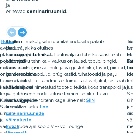
ja
erinevad
seminariruumid.
Rõdu
Lisaks
Lisaks mitmekülgsele ruumilahendusele pakub
on
Ku
Va
avatud
pakub
Lauluväljak ka olulises
tu
he
planeeringuga
Lauluväljak
mahus
renditehnikat.
Lauluväljaku tehnika seast leiab
et
ko
poolkorrus,
erinevaid
just vajaliku tehnika – valikus on lauad, toolid, pingid,
La
Ta
mida
ruumilahendusi
konverentsi-, messi-, heli- ja valgustehnika, lavad, piirded,
on
La
on
konverentside,
garderoobimoodulid, prügikastid, tuhatoosid ja palju
id
hea
seminaride,
muud. Juhul, kui sündmus ei toimu Lauluväljakul, siis saab
ko
kasutada
koosolekute
kõiki eelpool nimetatud tooteid tellida koos transpordi ja
jus
koos
ja
paigaldusega enda ürituse toimumispaika. Tutvu
Si
Klaassaaliga.
workshoppide
Lauluväljaku renditehnikaga lähemalt
SIIN
ür
Suuremate
korraldamiseks.
Loe
jao
ürituste
seminariruumide
siis
ja
võimaluste
võ
vastuvõttude ajal sobib VIP- või lounge
kohta
me