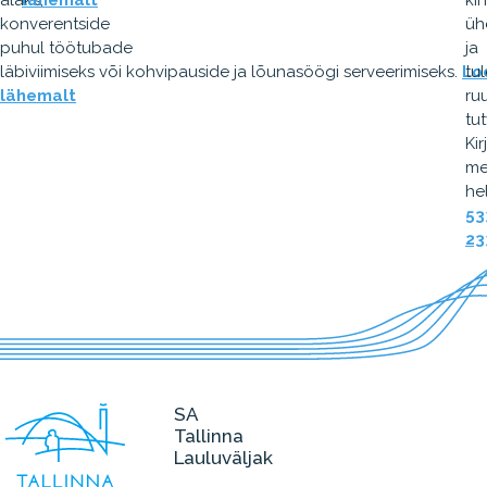
alaks,
lähemalt
kin
konverentside
üh
puhul töötubade
ja
läbiviimiseks või kohvipauside ja lõunasöögi serveerimiseks.
Lo
tu
lähemalt
ru
tu
Kir
me
hel
53
23
SA
Tallinna
Lauluväljak