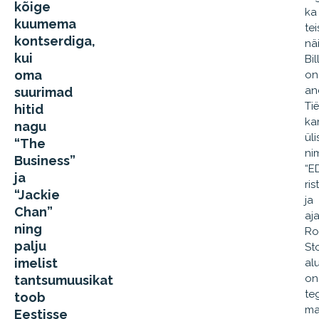
kõige
ka
kuumema
tei
kontserdiga,
nä
kui
Bi
oma
on
an
suurimad
Ti
hitid
ka
nagu
ül
“The
ni
Business”
“E
ja
ris
“Jackie
ja
Chan”
aja
ning
Ro
palju
St
imelist
al
on
tantsumuusikat
te
toob
ma
Eestisse