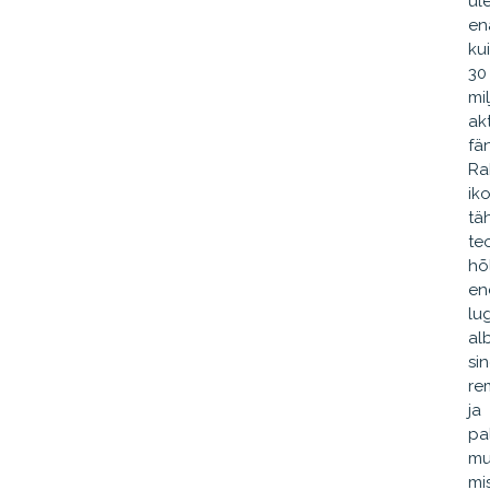
ül
en
kui
30
mil
akt
fän
Ra
ik
tä
te
hõ
en
lu
al
sin
re
ja
pa
mu
mi