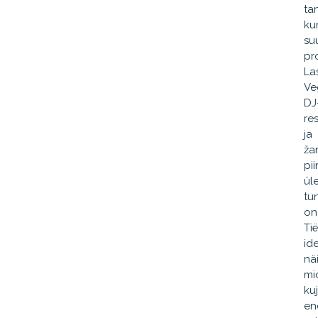
tan
ku
su
pro
La
Ve
DJ
re
ja
ža
pii
ül
tu
on
Ti
id
nä
mi
ku
en