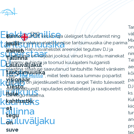
Ta
Elektroonilise
ENG
vä
6.
Tiësto
on artist, kes ei vaja üleliigset tutvustamist ning
Mi
tantsumuusika
keda hinnatakse elektroonilise tantsumuusika ühe parima
juulil
on
tegijana. Rahvusvahelistel areenidel tegutsev DJ ja
esineb
superstaar
ni
produtsent on karjääri jooksul viinud koju mitu mainekat
Tallinna
Ti
DJ
Grammy auhinda ja toonud kuulajateni hulganisti
Lauluväljakul
ae
plaatina staatuse saavutanud tantsuhitte. Neist värskeim
Tiësto
tantsumuusika
kõ
lugu
“
The Motto
”
, millel teeb kaasa lummav popartist
visionäär
kütab
pa
Ava Max, on järjestikuselt kolmas singel Tiësto tulevaselt
Tiësto.
DJ
stuudioalbumilt, raputades edetabeleid ja raadioeetrit
juulikuus
ks.
Pole
üle kogu maailma.
kuumaks
Ku
kahtlustki,
ki
et
Tallinna
tu
tegu
Lauluväljaku
an
on
pr
suve
te