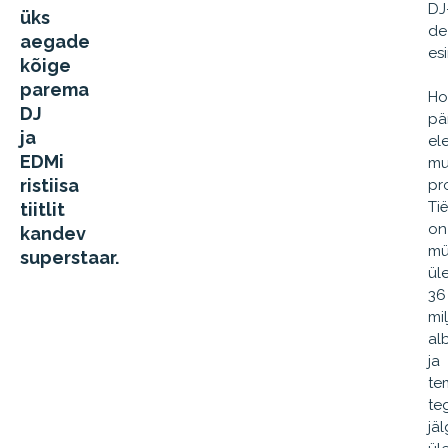
DJ
üks
de
aegade
es
kõige
parema
Ho
DJ
pär
ja
el
EDMi
mu
ristiisa
pr
Ti
tiitlit
on
kandev
mü
superstaar.
ül
36
mil
al
ja
te
te
jäl