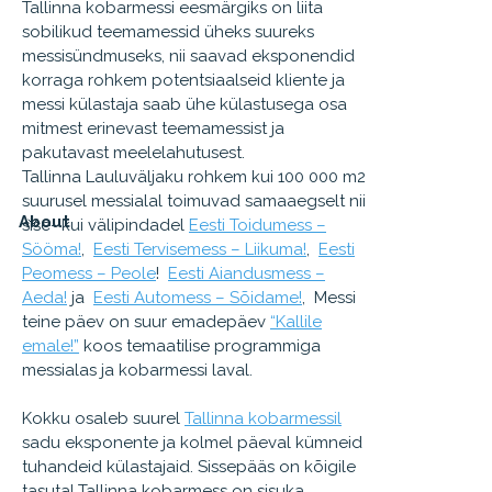
Tallinna kobarmessi eesmärgiks on liita
sobilikud teemamessid üheks suureks
messisündmuseks, nii saavad eksponendid
korraga rohkem potentsiaalseid kliente ja
messi külastaja saab ühe külastusega osa
mitmest erinevast teemamessist ja
pakutavast meelelahutusest.
Tallinna Lauluväljaku rohkem kui 100 000 m2
suurusel messialal toimuvad samaaegselt nii
About
sise- kui välipindadel
Eesti Toidumess –
Sööma!
,
Eesti Tervisemess – Liikuma!
,
Eesti
Peomess – Peole
!
Eesti Aiandusmess –
Aeda!
ja
Eesti Automess – Sõidame!
, Messi
teine päev on suur emadepäev
“Kallile
emale!”
koos temaatilise programmiga
messialas ja kobarmessi laval.
Kokku osaleb suurel
Tallinna kobarmessil
sadu eksponente ja kolmel päeval kümneid
tuhandeid külastajaid. Sissepääs on kõigile
tasuta! Tallinna kobarmess on sisuka