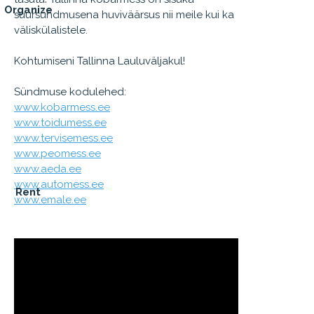
Organize
suursündmusena huviväärsus nii meile kui ka
väliskülalistele.
Kohtumiseni Tallinna Lauluväljakul!
Sündmuse kodulehed:
www.kobarmess.ee
www.toidumess.ee
www.tervisemess.ee
www.peomess.ee
www.aeda.ee
www.automess.ee
Rent
www.emale.ee