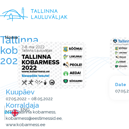
Tallinna
Home
kobarmess
2022
Date
Kuupäev
07.05.
07.05.2022 – 08.05.2022
Korraldaja
ENG
MTÜ Tallinna kobarmess,
Events
kobarmess@eestimessid.ee,
www.kobarmess.ee