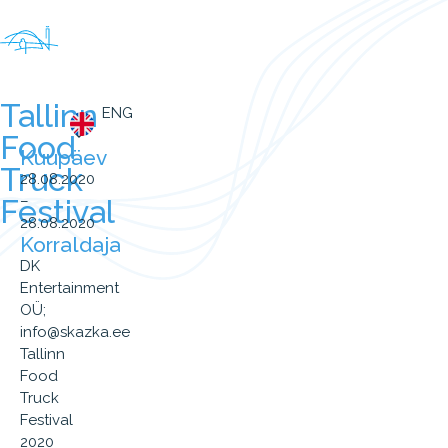
Tallinn
ENG
Food
Kuupäev
Truck
28.08.2020
–
Festival
28.08.2020
Korraldaja
DK
Entertainment
OÜ;
info@skazka.ee
Tallinn
Food
Truck
Festival
2020