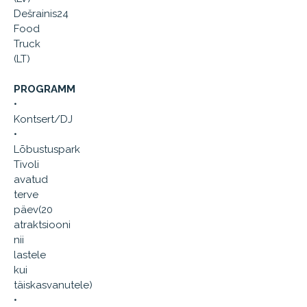
Dešrainis24
Food
Truck
(LT)
PROGRAMM
•
Kontsert/DJ
•
Lõbustuspark
Tivoli
avatud
terve
päev(20
atraktsiooni
nii
lastele
kui
täiskasvanutele)
•