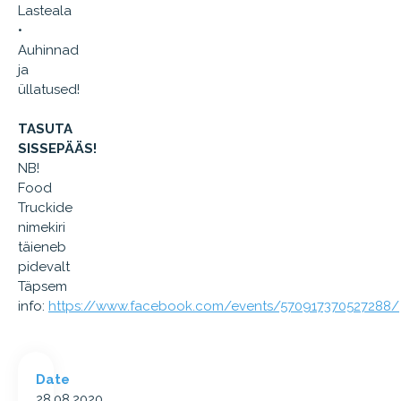
Lasteala
•
Auhinnad
ja
üllatused!
TASUTA
SISSEPÄÄS!
NB!
Food
Truckide
nimekiri
täieneb
pidevalt
Täpsem
info:
https://www.facebook.com/events/570917370527288/
Date
28.08.2020