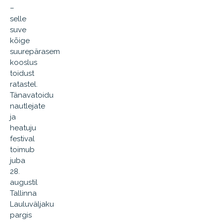
–
selle
suve
kõige
suurepärasem
kooslus
toidust
ratastel.
Tänavatoidu
nautlejate
ja
heatuju
festival
toimub
juba
28.
augustil
Tallinna
Lauluväljaku
pargis