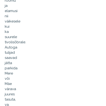
rõõmu
ja
elamusi
nii
väikesele
kui
ka
suurele
tivolisõbrale.
Autoga
tulijad
saavad
jätta
parkida
Mere
või
Mäe
värava
juures
tasuta,
va.