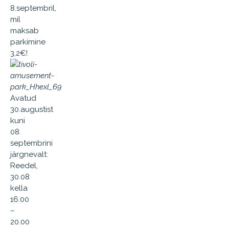
8.septembril,
mil
maksab
parkimine
3,2€!
Avatud
30.augustist
kuni
08.
septembrini
järgnevalt:
Reedel,
30.08
kella
16.00
–
20.00