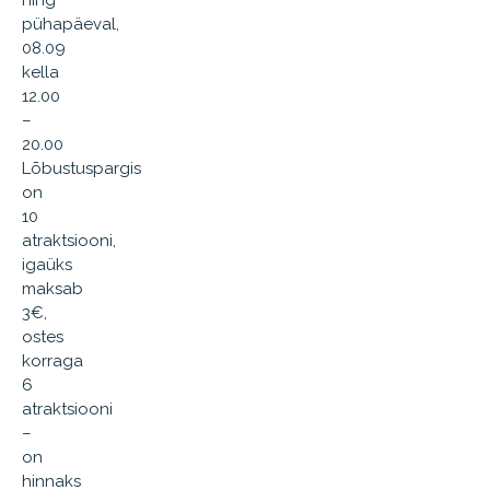
ning
pühapäeval,
08.09
kella
12.00
–
20.00
Lõbustuspargis
on
10
atraktsiooni,
igaüks
maksab
3€,
ostes
korraga
6
atraktsiooni
–
on
hinnaks