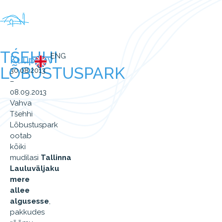
TŚEHHI
ENG
Kuupäev
LÕBUSTUSPARK
30.08.2013
–
08.09.2013
Vahva
Tšehhi
Lõbustuspark
ootab
kõiki
mudilasi
Tallinna
Lauluväljaku
mere
allee
algusesse
,
pakkudes