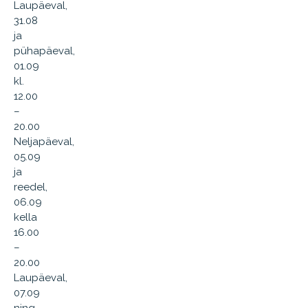
Laupäeval,
31.08
ja
pühapäeval,
01.09
kl.
12.00
–
20.00
Neljapäeval,
05.09
ja
reedel,
06.09
kella
16.00
–
20.00
Laupäeval,
07.09