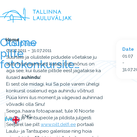
Otsime
Home
Kuupäev
Date
pilte
01.07.2011 – 31.07.2011
01.07
Suurtele ja olulistele pidudele võetakse ju
fotokonkursile…
-
alati fotokaamerad kaasa. Eriti mõnus on
31.07.2
aga see, kui ilusate piltide eest jagatakse ka
ilusaid
auhindu
!
Ei sest ole midagi, kui Sa pole varem ühelgi
konkursil osalenud ega auhindu võitnud.
Püüa kinni ilus moment ja vägevad auhinnad
võivadki olla Sinu!
Seega…haara fotoaparaat, tule XI Noorte
ENG
Laulu- ja Tantsupeole ja pildista julgesti.
Events
Seejärel lae pilt
www.pilt.delfi.ee
portaali
Laulu- ja Tantsupeo galeriisse ning hoia