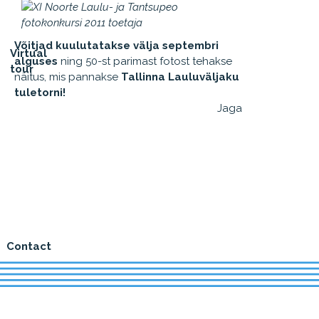
Võitjad kuulutatakse välja septembri
Virtual
alguses
ning 50-st parimast fotost tehakse
tour
näitus, mis pannakse
Tallinna Lauluväljaku
tuletorni!
Jaga
Contact