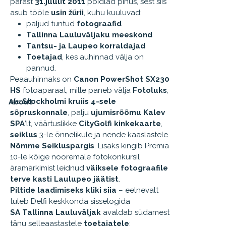
pärast
31.juulit 2011
pöidlad pihus, sest siis
asub tööle
usin žűrii
, kuhu kuuluvad:
paljud tuntud
fotograafid
Tallinna Lauluväljaku meeskond
Tantsu- ja Laupeo korraldajad
Toetajad
, kes auhinnad välja on
pannud.
Peaauhinnaks on
Canon PowerShot SX230
HS
fotoaparaat, mille paneb välja
Fotoluks
,
siis
Stockholmi kruiis 4-sele
About
sõpruskonnale
, palju
ujumisrõõmu Kalev
SPA
’lt, väärtuslikke
CityGolfi kinkekaarte
,
seiklus
3-le õnnelikule ja nende kaaslastele
Nõmme Seikluspargis
. Lisaks kingib Premia
10-le kõige nooremale fotokonkursil
äramärkimist leidnud
väiksele fotograafile
terve kasti Laulupeo jäätist
.
Piltide laadimiseks kliki siia
– eelnevalt
tuleb Delfi keskkonda sisselogida
SA Tallinna Lauluväljak
avaldab südamest
tänu selleaastastele
toetajatele
: