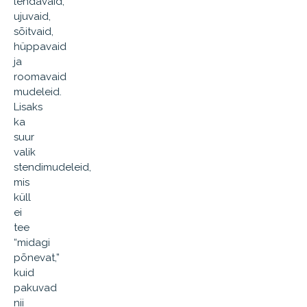
lendavaid,
ujuvaid,
sõitvaid,
hüppavaid
ja
roomavaid
mudeleid.
Lisaks
ka
suur
valik
stendimudeleid,
mis
küll
ei
tee
“midagi
põnevat,”
kuid
pakuvad
nii