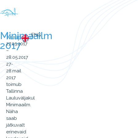
Minimaailm
ENG
Kuupäev
2017
27.05.2017
–
28.05.2017
27-
28.mail
2017
toimub
Tallinna
Lauluväljakul
Minimaailm.
Näha
saab
jätkuvalt
erinevaid