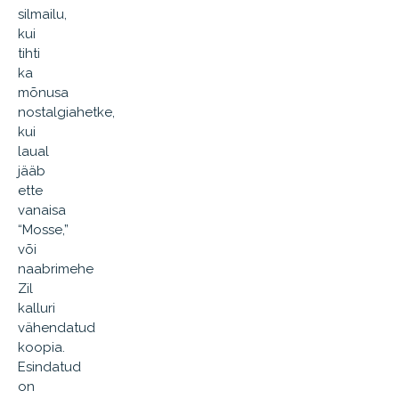
silmailu,
kui
tihti
ka
mõnusa
nostalgiahetke,
kui
laual
jääb
ette
vanaisa
“Mosse,”
või
naabrimehe
Zil
kalluri
vähendatud
koopia.
Esindatud
on