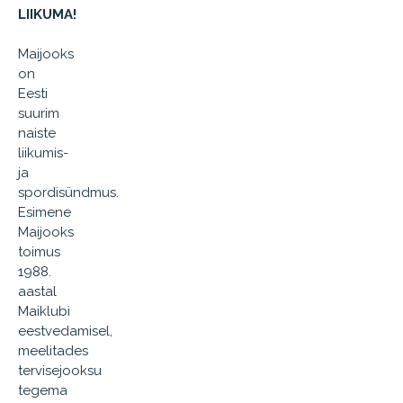
LIIKUMA!
Maijooks
on
Eesti
suurim
naiste
liikumis-
ja
spordisündmus.
Esimene
Maijooks
toimus
1988.
aastal
Maiklubi
eestvedamisel,
meelitades
tervisejooksu
tegema