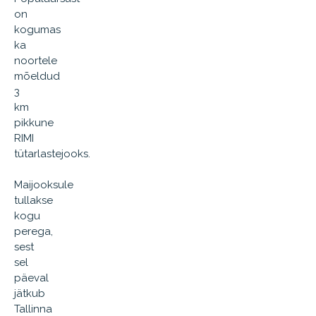
on
kogumas
ka
noortele
mõeldud
3
km
pikkune
RIMI
tütarlastejooks.
Maijooksule
tullakse
kogu
perega,
sest
sel
päeval
jätkub
Tallinna