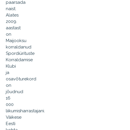
paarsada
naist.
Alates
2009.
aastast
on
Maijooksu
korraldanud
Spordiürituste
Korraldamise
Klubi
ja
osavõturekord
on
jõudnud
16
000
liikumisharrastajani.
Väikese
Eesti