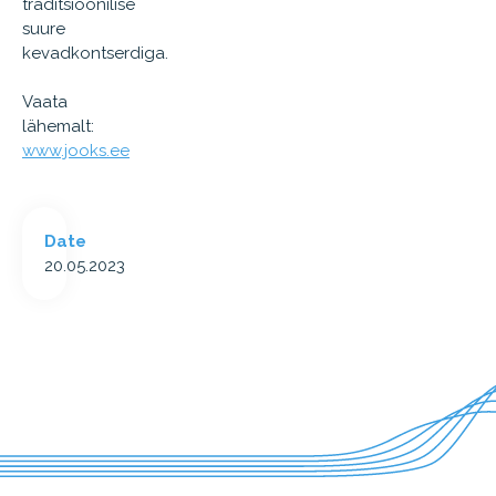
traditsioonilise
suure
kevadkontserdiga.
Vaata
lähemalt:
www.jooks.ee
Date
20.05.2023