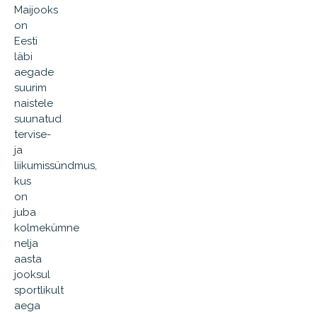
Maijooks
on
Eesti
läbi
aegade
suurim
naistele
suunatud
tervise-
ja
liikumissündmus,
kus
on
juba
kolmekümne
nelja
aasta
jooksul
sportlikult
aega