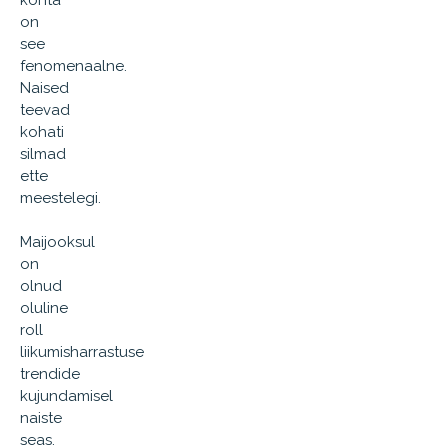
kohta
on
see
fenomenaalne.
Naised
teevad
kohati
silmad
ette
meestelegi.
Maijooksul
on
olnud
oluline
roll
liikumisharrastuse
trendide
kujundamisel
naiste
seas.