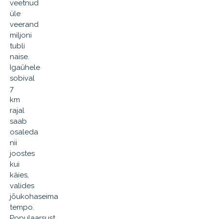
veetnud
üle
veerand
miljoni
tubli
naise.
Igaühele
sobival
7
km
rajal
saab
osaleda
nii
joostes
kui
käies,
valides
jõukohaseima
tempo.
Populaarsust