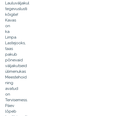
Lauluväljakul
tegevuslusti
kõigile!
Kavas
on
ka
Limpa
Lastejooks,
taas
pakub
põnevaid
väljakutseid
ülimenukas
Meestehoid
ning
avatud
on
Tervisemess.
Päev
lõpeb