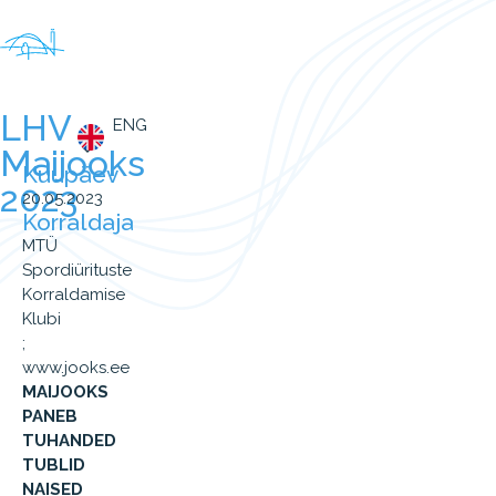
LHV
ENG
Maijooks
Kuupäev
2023
20.05.2023
Korraldaja
MTÜ
Spordiürituste
Korraldamise
Klubi
;
www.jooks.ee
MAIJOOKS
PANEB
TUHANDED
TUBLID
NAISED