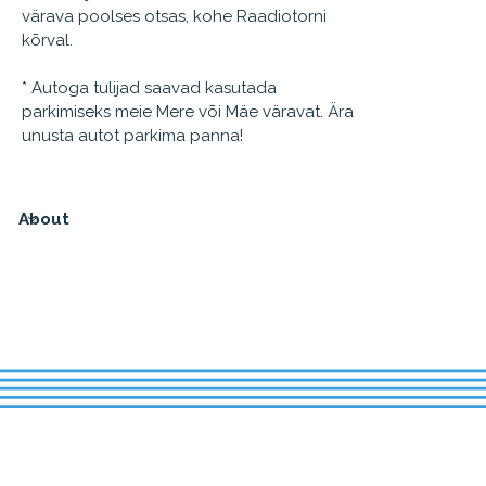
värava poolses otsas, kohe Raadiotorni
kõrval.
* Autoga tulijad saavad kasutada
parkimiseks meie Mere või Mäe väravat. Ära
unusta autot parkima panna!
About