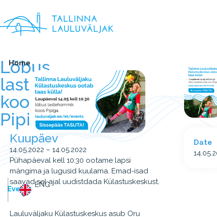
Lõbus
Home
lastehommik
koos
Pipiga
Kuupäev
Date
14.05.2022 – 14.05.2022
14.05.
Pühapäeval kell 10:30 ootame lapsi
mängima ja lugusid kuulama. Emad-isad
saavad sel ajal uudistdada Külastuskeskust.
ENG
Events
Lauluväljaku Külastuskeskus asub Oru