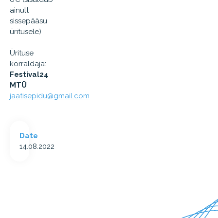
ainult
sissepääsu
üritusele)
Ürituse
korraldaja:
Festival24
MTÜ
jaatisepidu@gmail.com
Date
14.08.2022