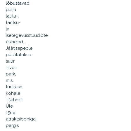
lõbustavad
palju
laulu-,
tantsu-
ja
isetegevusstuudiote
esinejad.
Jäätisepeole
püstitatakse
suur
Tivoli
park,
mis
tuukase
kohale
Tšehhist.
Üle
15ne
atraktsiooniga
pargis