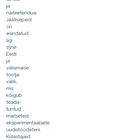
ja
näiteetendusi.
Jäätisepeol
on
esindatud
ligi
15ne
Eesti
ja
välismaise
tootja
valik,
mis
kõigub
teada-
tuntud
maitsetest
eksperimentaalsete
uudistoodeteni.
Külastajaid