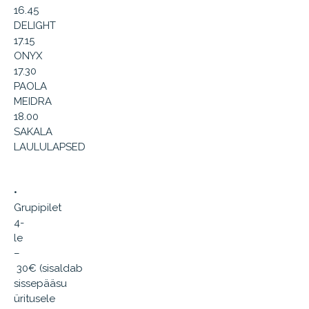
16.45
DELIGHT
17.15
ONYX
17.30
PAOLA
MEIDRA
18.00
SAKALA
LAULULAPSED
•
Grupipilet
4-
le
–
30€ (sisaldab
sissepääsu
üritusele