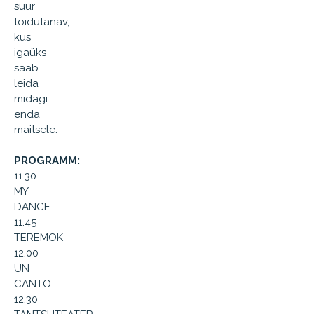
suur
toidutänav,
kus
igaüks
saab
leida
midagi
enda
maitsele.
PROGRAMM:
11.30
MY
DANCE
11.45
TEREMOK
12.00
UN
CANTO
12.30