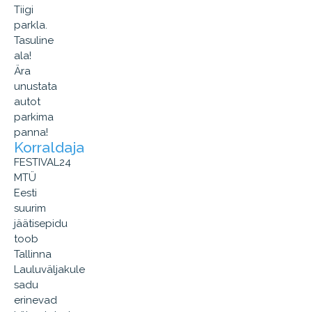
Tiigi
parkla.
Tasuline
ala!
Ära
unustata
autot
parkima
panna!
Korraldaja
FESTIVAL24
MTÜ
Eesti
suurim
jäätisepidu
toob
Tallinna
Lauluväljakule
sadu
erinevad