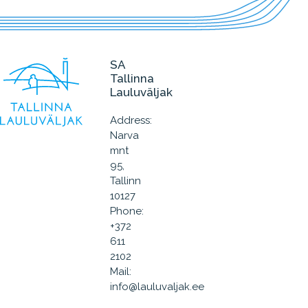
SA
Tallinna
Lauluväljak
Address:
Narva
mnt
95,
Tallinn
10127
Phone:
+372
611
2102
Mail:
info@lauluvaljak.ee