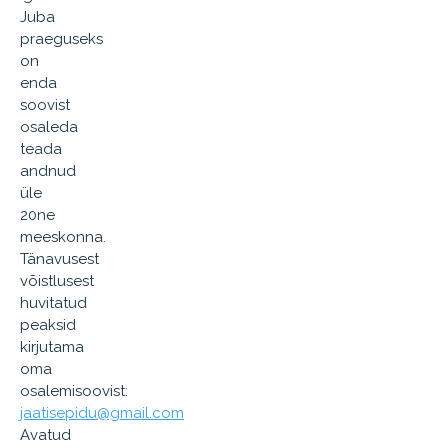
Juba
praeguseks
on
enda
soovist
osaleda
teada
andnud
üle
20ne
meeskonna.
Tänavusest
võistlusest
huvitatud
peaksid
kirjutama
oma
osalemisoovist:
jaatisepidu@gmail.com
Avatud