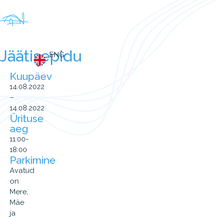
Jäätisepidu
ENG
Kuupäev
14.08.2022
–
14.08.2022
Ürituse
aeg
11:00-
18:00
Parkimine
Avatud
on
Mere,
Mäe
ja