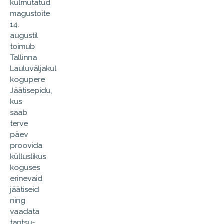
külmutatud
magustoite
14.
augustil
toimub
Tallinna
Lauluväljakul
kogupere
Jäätisepidu,
kus
saab
terve
päev
proovida
külluslikus
koguses
erinevaid
jäätiseid
ning
vaadata
tantsu-