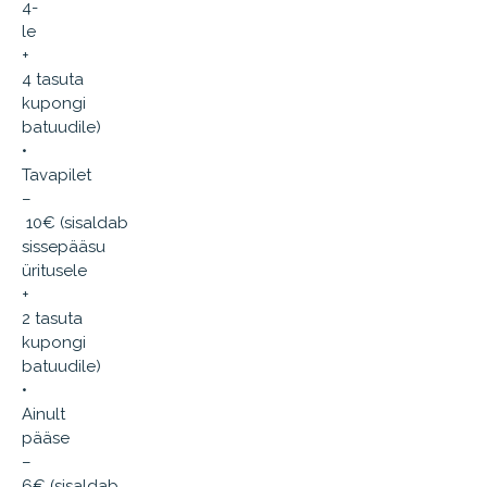
4-
le
+
4 tasuta
kupongi
batuudile)
•
Tavapilet
–
10€ (sisaldab
sissepääsu
üritusele
+
2 tasuta
kupongi
batuudile)
•
Ainult
pääse
–
6€ (sisaldab