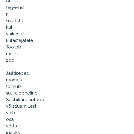
on
tegevust
nii
suurtele
kui
väikestele
külastajatele.
Töötab
mini-
zoo.
Jäätisepeo
raames
toimub
suurejooneline
Seebikarbiautode
võistlus,millest
võib
osa
võtta
igaüks.