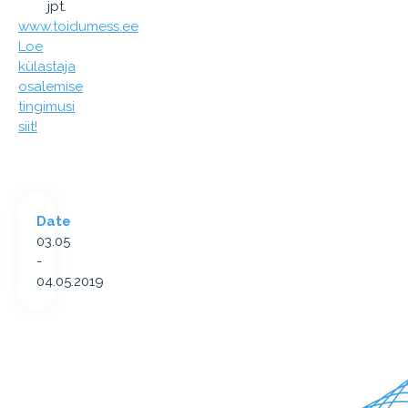
jpt.
www.toidumess.ee
Loe
külastaja
osalemise
tingimusi
siit!
Date
03.05
-
04.05.2019