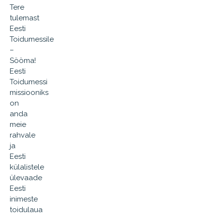
Tere
tulemast
Eesti
Toidumessile
–
Sööma!
Eesti
Toidumessi
missiooniks
on
anda
meie
rahvale
ja
Eesti
külalistele
ülevaade
Eesti
inimeste
toidulaua