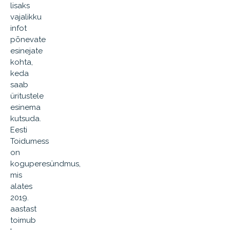
lisaks
vajalikku
infot
põnevate
esinejate
kohta,
keda
saab
üritustele
esinema
kutsuda.
Eesti
Toidumess
on
koguperesündmus,
mis
alates
2019.
aastast
toimub