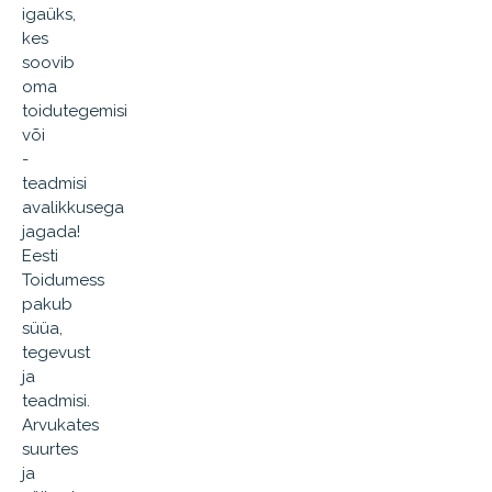
igaüks,
kes
soovib
oma
toidutegemisi
või
-
teadmisi
avalikkusega
jagada!
Eesti
Toidumess
pakub
süüa,
tegevust
ja
teadmisi.
Arvukates
suurtes
ja