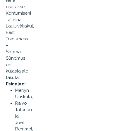
teha
osatakse.
Kohtumiseni
Tallinna
Lauluväljakul,
Eesti
Toidumessil
–
Sööma!
Sündmus
on
külastajale
tasuta.
Esinejad:
Merlyn
Uusküla,
Raivo
Tafenau
ja
Joel
Remmel,