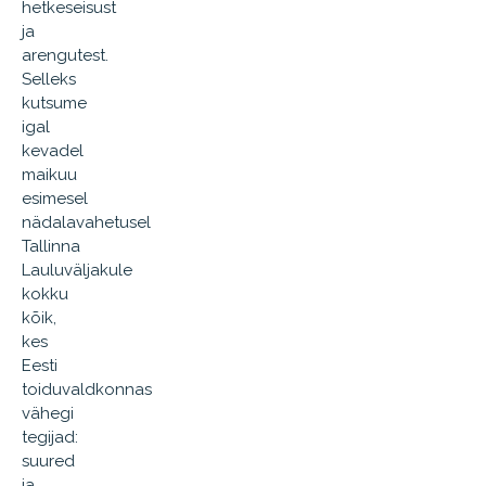
hetkeseisust
ja
arengutest.
Selleks
kutsume
igal
kevadel
maikuu
esimesel
nädalavahetusel
Tallinna
Lauluväljakule
kokku
kõik,
kes
Eesti
toiduvaldkonnas
vähegi
tegijad:
suured
ja