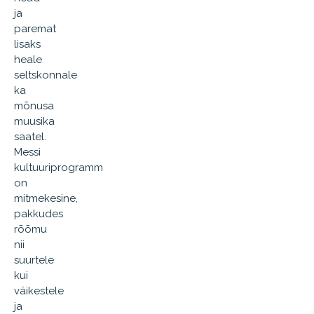
ja
paremat
lisaks
heale
seltskonnale
ka
mõnusa
muusika
saatel.
Messi
kultuuriprogramm
on
mitmekesine,
pakkudes
rõõmu
nii
suurtele
kui
väikestele
ja