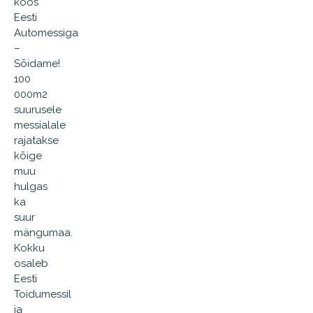
koos
Eesti
Automessiga
–
Sõidame!
100
000m2
suurusele
messialale
rajatakse
kõige
muu
hulgas
ka
suur
mängumaa.
Kokku
osaleb
Eesti
Toidumessil
ja