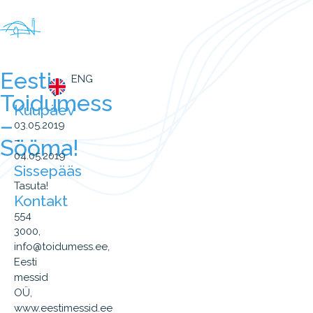
Eesti
ENG
Toidumess
Kuupäev
–
03.05.2019
–
Sööma!
04.05.2019
Sissepääs
Tasuta!
Kontakt
554
3000,
info@toidumess.ee,
Eesti
messid
OÜ,
www.eestimessid.ee