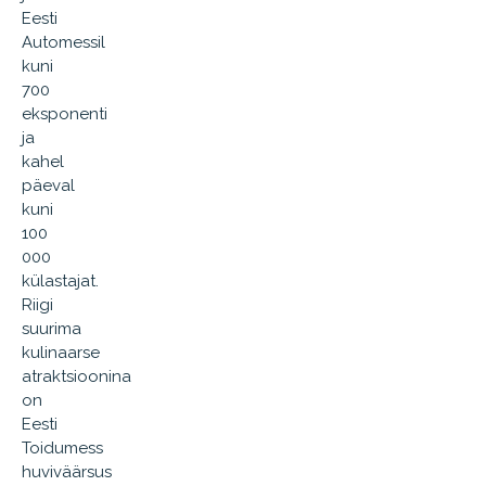
Eesti
Automessil
kuni
700
eksponenti
ja
kahel
päeval
kuni
100
000
külastajat.
Riigi
suurima
kulinaarse
atraktsioonina
on
Eesti
Toidumess
huviväärsus