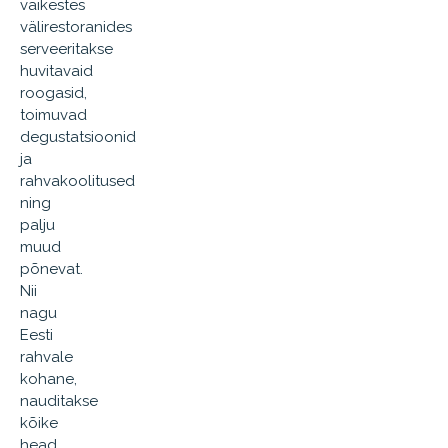
väikestes
välirestoranides
serveeritakse
huvitavaid
roogasid,
toimuvad
degustatsioonid
ja
rahvakoolitused
ning
palju
muud
põnevat.
Nii
nagu
Eesti
rahvale
kohane,
nauditakse
kõike
head