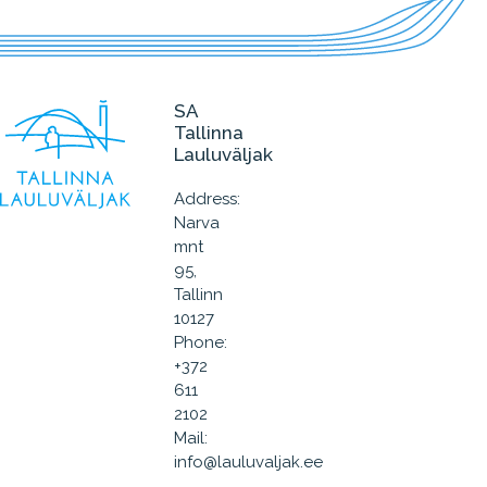
SA
Tallinna
Lauluväljak
Address:
Narva
mnt
95,
Tallinn
10127
Phone:
+372
611
2102
Mail:
info@lauluvaljak.ee