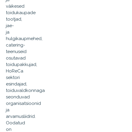
väikesed
toidukaupade
tootjad,
jae-
ja
hulgikaupmehed,
catering-
teenuseid
osutavad
toidupakkujad,
HoReCa
sektori
esindajad,
toiduvaldkonnaga
seonduvad
organisatsioonid
ja
arvamusliidrid.
Oodatud
on