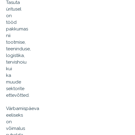
Tasuta
üritusel
on
tööd
pakkumas
nii
tootmise,
teeninduse,
logistika,
tervishoiu
kui
ka
muude
sektorite
ettevõtted.
Värbamispäeva
eeliseks
on
võimalus