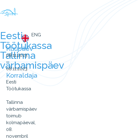
Eesti
ENG
Töötukassa
Kuupäev
Tallinna
08.11.2023
–
värbamispäev
08.11.2023
Korraldaja
Eesti
Töötukassa
Tallinna
värbamispäev
toimub
kolmapäeval,
08.
novembril