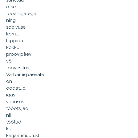
suhelda
otse
tööandjatega
ning
sobivuse
korral
leppida
kokku
proovipäev
või
töövestlus.
Värbamispäevale
on
oodatud
igas
vanuses
tööotsijad,
nii
töötud
kui
karjäärimuutust