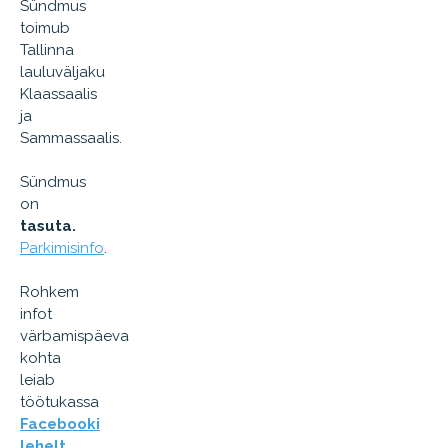
Sündmus
toimub
Tallinna
lauluväljaku
Klaassaalis
ja
Sammassaalis.
Sündmus
on
tasuta.
Parkimisinfo
.
Rohkem
infot
värbamispäeva
kohta
leiab
töötukassa
Facebooki
lehelt