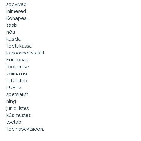
soovivad
inimesed.
Kohapeal
saab
nõu
küsida
Töötukassa
karjäärinõustajalt,
Euroopas
töötamise
võimalusi
tutvustab
EURES
spetsialist
ning
juriidilistes
küsimustes
toetab
Tööinspektsioon.