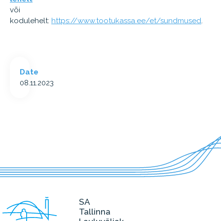
või
kodulehelt:
https://www.tootukassa.ee/et/sundmused
.
Date
08.11.2023
SA
Tallinna