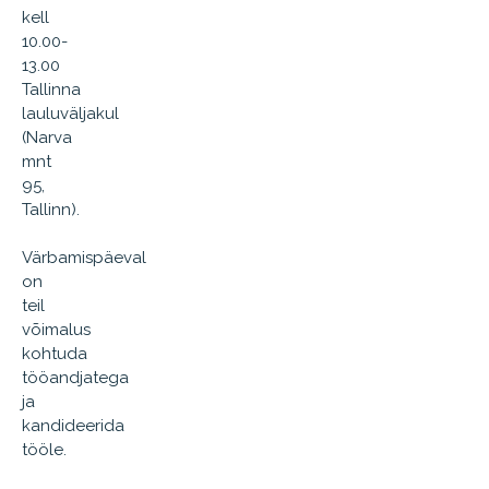
kell
10.00-
13.00
Tallinna
lauluväljakul
(Narva
mnt
95,
Tallinn).
Värbamispäeval
on
teil
võimalus
kohtuda
tööandjatega
ja
kandideerida
tööle.